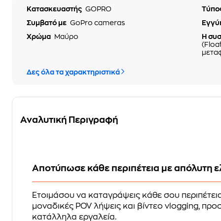
Κατασκευαστής
GOPRO
Τύπο
Συμβατό με
GoPro cameras
Εγγύ
Χρώμα
Μαύρο
Η συ
(Floa
μετα
Δες όλα τα χαρακτηριστικά
Αναλυτική Περιγραφή
Αποτύπωσε κάθε περιπέτεια με απόλυτη ελ
Ετοιμάσου να καταγράψεις κάθε σου περιπέτεια
μοναδικές POV λήψεις και βίντεο vlogging, προσ
κατάλληλα εργαλεία.