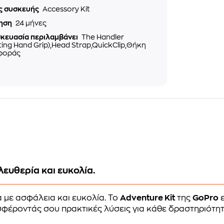
ς συσκευής
Accessory Kit
ηση
24 μήνες
σκευασία περιλαμβάνει
The Handler
ting Hand Grip),Head Strap,QuickClip,Θήκη
φοράς
ευθερία και ευκολία.
 με ασφάλεια και ευκολία. Το
Adventure Kit
της
GoPro
ε
φέροντάς σου πρακτικές λύσεις για κάθε δραστηριότητα. 