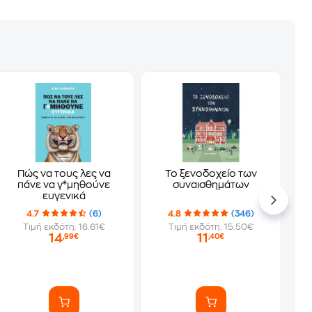
Πώς να τους λες να
Το ξενοδοχείο των
πάνε να γ*μηθούνε
συναισθημάτων
ευγενικά
4.7
(6)
4.8
(346)
Τιμή εκδότη: 16.61€
Τιμή εκδότη: 15.50€
14
11
,99€
,40€