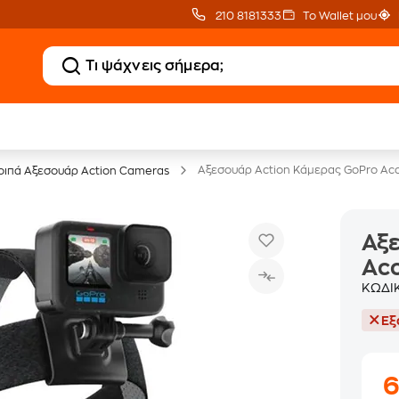
210 8181333
Το Wallet μου
20 € Public Επιστροφή
Δωρεάν Μεταφορικ
με Snappi
με Public+ Delivery
Αξεσουάρ Action Κάμερας GoPro Acc
οιπά Αξεσουάρ Action Cameras
Αξε
Acc
ΚΩΔΙ
Εξ