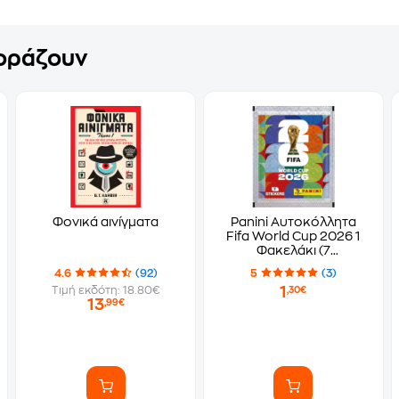
γοράζουν
Φονικά αινίγματα
Panini Αυτοκόλλητα
Fifa World Cup 2026 1
Φακελάκι (7
Αυτοκόλλητα)
4.6
(92)
5
(3)
1
Τιμή εκδότη: 18.80€
,30€
13
,99€