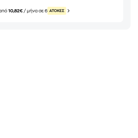
από
10,82€
/ μήνα σε 6
ATOKEΣ