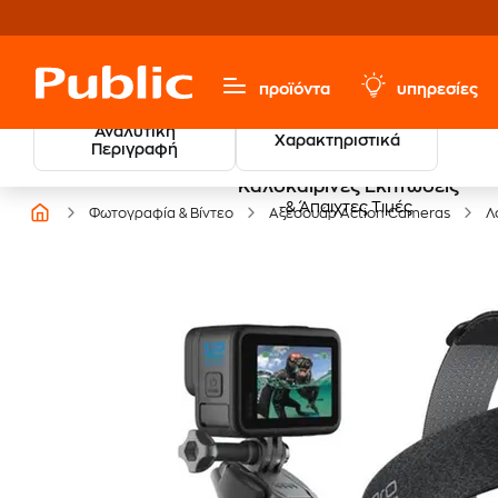
προϊόντα
υπηρεσίες
Αναλυτική
Χαρακτηριστικά
Περιγραφή
Καλοκαιρινές Εκπτώσεις
& Άπαιχτες Τιμές
Φωτογραφία & Βίντεο
Αξεσουάρ Action Cameras
Λ