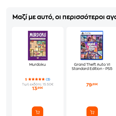
Μαζί με αυτό, οι περισσότεροι α
Murdoku
Grand Theft Auto VI
Standard Edition - PS5
5
(3)
79
Τιμή εκδότη: 15.50€
,89€
13
,99€