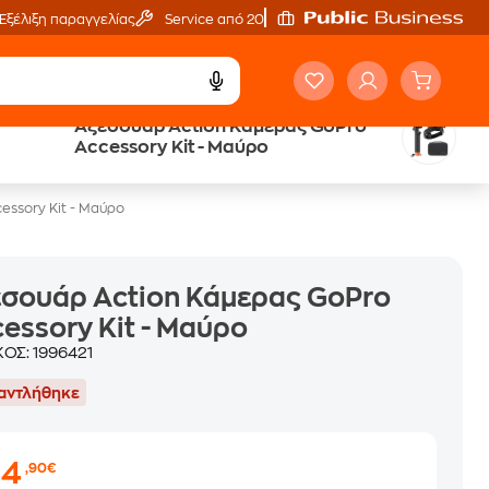
Εξέλιξη παραγγελίας
Service από 20'
Αξεσουάρ Action Κάμερας GoPro
ά
Public επιστροφή €
Accessory Kit - Μαύρο
κέρδος σε κάθε αγορά
essory Kit - Μαύρο
σουάρ Action Κάμερας GoPro
essory Kit - Μαύρο
ΚΟΣ:
1996421
αντλήθηκε
64
,90€