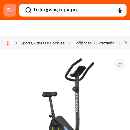
PEG
Sports, Fitness & Hobbies
Ποδήλατα Γυμναστικής