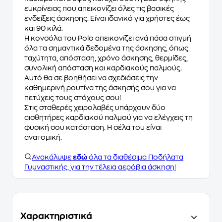
ευκρίνειας που απεικονίζει όλες τις βασικές
ενδείξεις άσκησης. Είναι ιδανικό για χρήστες έως
και 90 κιλά.
Η κονσόλα του Polo απεικονίζει ανά πάσα στιγμή
όλα τα σημαντικά δεδομένα της άσκησης, όπως
ταχύτητα, απόσταση, χρόνο άσκησης, θερμίδες,
συνολική απόσταση και καρδιακούς παλμούς.
Αυτό θα σε βοηθήσει να σχεδιάσεις την
καθημερινή ρουτίνα της άσκησής σου για να
πετύχεις τους στόχους σου!
Στις σταθερές χειρολαβές υπάρχουν δύο
αισθητήρες καρδιακού παλμού για να ελέγχεις τη
φυσική σου κατάσταση. Η σέλα του είναι
ανατομική.
Ανακάλυψε
εδώ
όλα τα διαθέσιμα Ποδήλατα
Γυμναστικής, για την τέλεια αερόβια άσκηση!
Χαρακτηριστικά