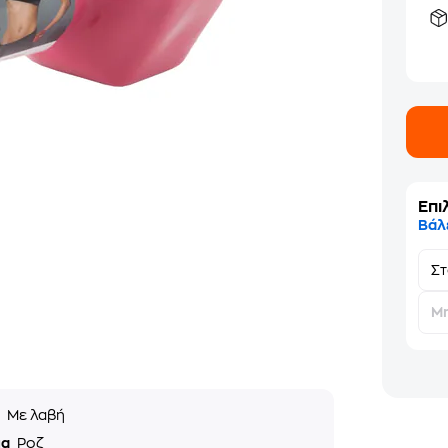
Επι
Βάλ
Σ
Μη
ς
Με λαβή
μα
Ροζ