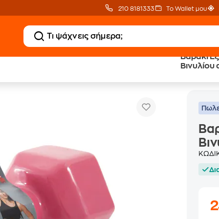
210 8181333
Το Wallet μου
Βαράκι Ε
Βινυλίου 
Βαράκι Εξάγωνο 7kg Amila 44121 Βινυλίου από Χυτοσίδηρο - Ροζ
Πωλε
Βαρ
Βιν
ΚΩΔΙ
Δι