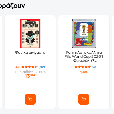
γοράζουν
Φονικά αινίγματα
Panini Αυτοκόλλητα
Fifa World Cup 2026 1
Φακελάκι (7
Αυτοκόλλητα)
4.6
(92)
5
(3)
1
Τιμή εκδότη: 18.80€
,30€
13
,99€