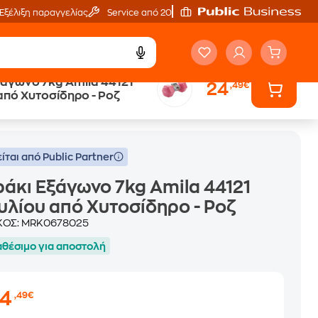
Εξέλιξη παραγγελίας
Service από 20'
ξάγωνο 7kg Amila 44121
24
,49€
από Χυτοσίδηρο - Ροζ
ίται από Public Partner
άκι Εξάγωνο 7kg Amila 44121
υλίου από Χυτοσίδηρο - Ροζ
ΚΟΣ:
MRK0678025
αθέσιμο για αποστολή
24
,49€