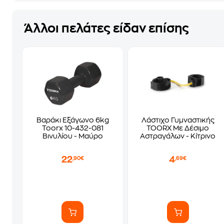
Άλλοι πελάτες είδαν επίσης
Βαράκι Εξάγωνο 6kg
Λάστιχο Γυμναστικής
Toorx 10-432-081
TOORX Με Δέσιμο
Βινυλίου - Μαύρο
Αστραγάλων - Κίτρινο
22
4
,90€
,69€