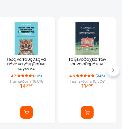
Πώς να τους λες να
Το ξενοδοχείο των
πάνε να γ*μηθούνε
συναισθημάτων
ευγενικά
4.7
(6)
4.8
(346)
Τιμή εκδότη: 16.61€
Τιμή εκδότη: 15.50€
14
11
,99€
,40€