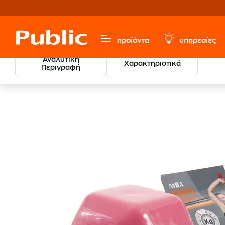
προϊόντα
υπηρεσίες
Αναλυτική
Χαρακτηριστικά
Περιγραφή
Sports, Fitness & Hobbies
Βάρη - Βαράκια
Βαράκια