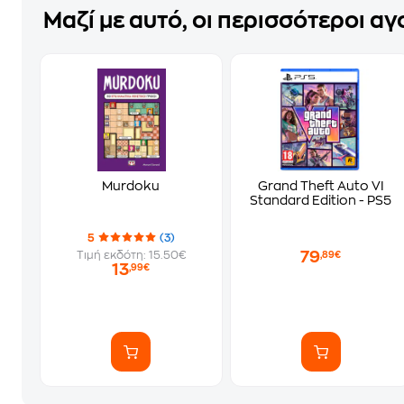
Μαζί με αυτό, οι περισσότεροι α
Murdoku
Grand Theft Auto VI
Standard Edition - PS5
5
(3)
79
Τιμή εκδότη: 15.50€
,89€
13
,99€