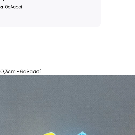
μα
θαλασσί
1x0,3cm - θαλασσί