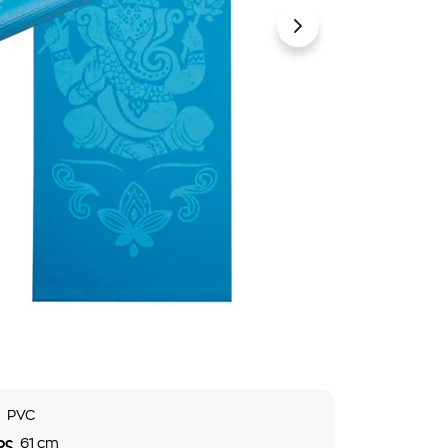
ό
PVC
ος
61 cm