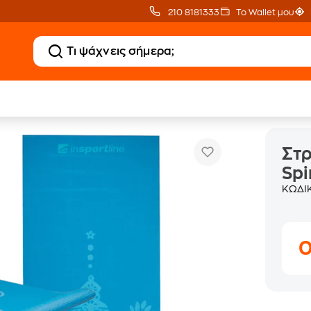
210 8181333
Το Wallet μου
Στρώμα Γυμναστικής InSportline Spirit PVC 172
ρώματα Γυμναστικής
Στρ
Spi
ΚΩΔΙ