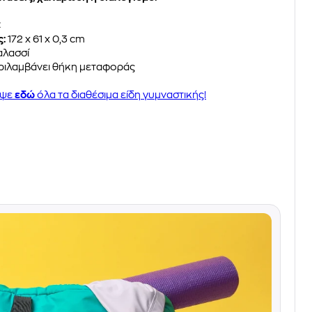
C
ς:
172 x 61 x 0,3 cm
λασσί
ριλαμβάνει θήκη μεταφοράς
υψε
εδώ
όλα τα διαθέσιμα είδη γυμναστικής!