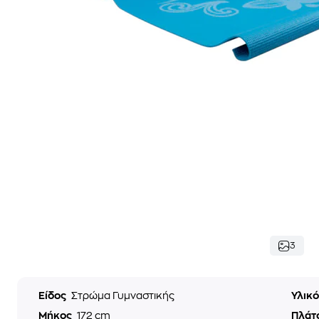
3
Είδος
Στρώμα Γυμναστικής
Υλικ
Μήκος
172 cm
Πλάτ