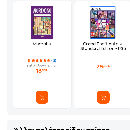
Murdoku
Grand Theft Auto VI
Standard Edition - PS5
5
(3)
79
Τιμή εκδότη: 15.50€
,89€
13
,99€