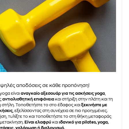
υψηλές αποδόσεις σε κάθε προπόνηση!
yoga είναι
αναγκαίο αξεσουάρ για τις ασκήσεις yoga
,
ς
αντιολισθητική επιφάνεια
και στήριξη στην πλάτη και τη
 στήλη. Τοποθετήστε το στο έδαφος και
ξεκινήστε με
κήσεις
, εξελίσσοντας στη συνέχεια σε πιο προηγμένες.
ήση, τυλίξτε το και τοποθετήστε το στη θήκη μεταφοράς
 μετακίνηση.
Είναι ελαφρύ
και
ιδανικό για pilates, yoga,
ιατάσεις, χαλάρωση ή διαλογισμό.