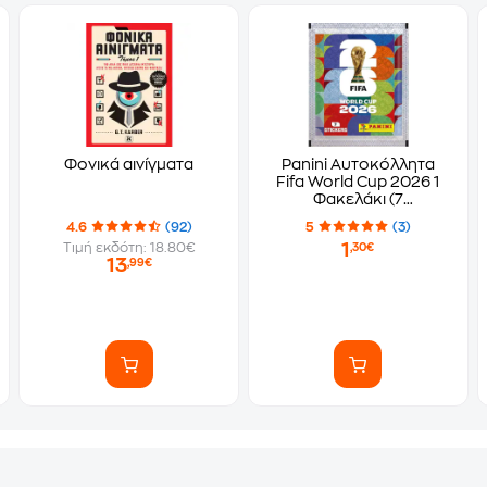
Φονικά αινίγματα
Panini Αυτοκόλλητα
Fifa World Cup 2026 1
Φακελάκι (7
Αυτοκόλλητα)
4.6
(92)
5
(3)
1
Τιμή εκδότη: 18.80€
,30€
13
,99€