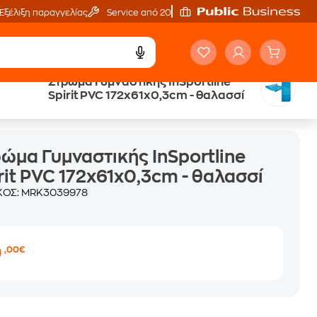
Εξέλιξη παραγγελίας
Service από 20'
Στρώμα Γυμναστικής InSportline
Spirit PVC 172x61x0,3cm - θαλασσί
x61x0,3cm - θαλασσί
ώμα Γυμναστικής InSportline
rit PVC 172x61x0,3cm - θαλασσί
ΚΟΣ:
MRK3039978
0
,00€