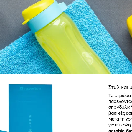
Στυλ και 
Το στρώμα 
παρέχοντα
σπονδυλική
βασικές ασ
Μετά τη χρ
για εύκολη
aerobic, δ