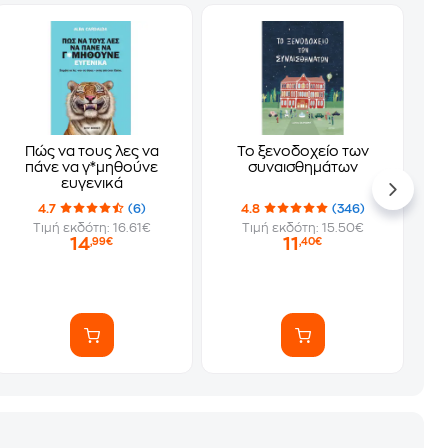
Πώς να τους λες να
Το ξενοδοχείο των
πάνε να γ*μηθούνε
συναισθημάτων
ευγενικά
4.7
(6)
4.8
(346)
Τιμή εκδότη: 16.61€
Τιμή εκδότη: 15.50€
14
11
,99€
,40€