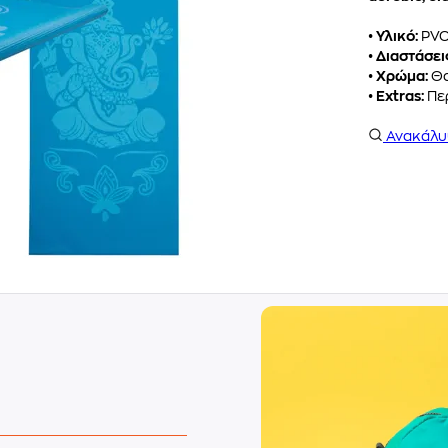
• Υλικό:
PV
• Διαστάσει
• Χρώμα:
Θα
• Extras:
Πε
Ανακάλ