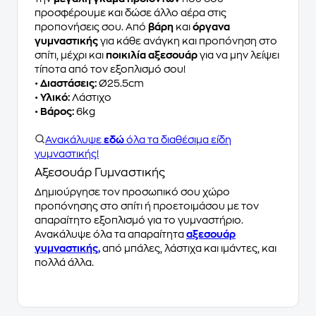
προσφέρουμε και δώσε άλλο αέρα στις
προπονήσεις σου. Από
βάρη
και
όργανα
γυμναστικής
για κάθε ανάγκη και προπόνηση στο
σπίτι, μέχρι και
ποικιλία αξεσουάρ
για να μην λείψει
τίποτα από τον εξοπλισμό σου!
•
Διαστάσεις:
Ø25.5cm
•
Υλικό:
Λάστιχο
•
Βάρος:
6kg
Ανακάλυψε
εδώ
όλα τα διαθέσιμα είδη
γυμναστικής!
Αξεσουάρ Γυμναστικής
Δημιούργησε τον προσωπικό σου χώρο
προπόνησης στο σπίτι ή προετοιμάσου με τον
απαραίτητο εξοπλισμό για το γυμναστήριο.
Ανακάλυψε όλα τα απαραίτητα
αξεσουάρ
γυμναστικής,
από μπάλες, λάστιχα και ιμάντες, και
πολλά άλλα.