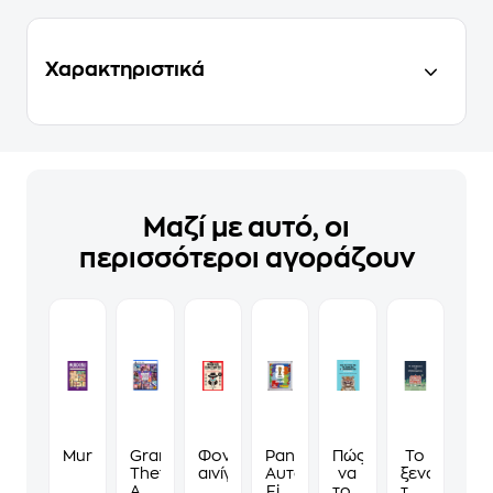
Χαρακτηριστικά
Μαζί με αυτό, οι
περισσότεροι αγοράζουν
Murdoku
Grand
Φονικά
Panini
Πώς
Το
Theft
αινίγματα
Αυτοκόλλητα
να
ξενοδοχείο
Auto
Fifa
τους
των