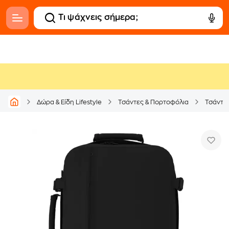
Δώρα & Είδη Lifestyle
Τσάντες & Πορτοφόλια
Τσάντε