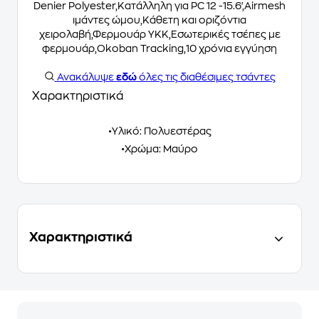
Denier Polyester,Κατάλληλη για PC 12 -15.6',Airmesh
ιμάντες ώμου,Κάθετη και οριζόντια
χειρολαβή,Φερμουάρ ΥΚΚ,Εσωτερικές τσέπες με
φερμουάρ,Okoban Tracking,10 χρόνια εγγύηση
Ανακάλυψε
εδώ
όλες τις διαθέσιμες τσάντες
Χαρακτηριστικά
•Υλικό: Πολυεστέρας
•Χρώμα: Μαύρο
Χαρακτηριστικά