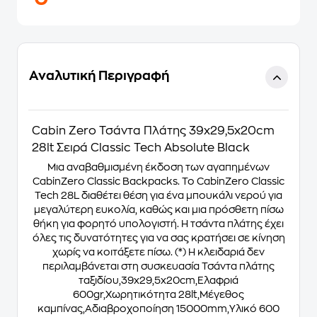
Αναλυτική Περιγραφή
Cabin Zero Τσάντα Πλάτης 39x29,5x20cm
28lt Σειρά Classic Tech Absolute Black
Μια αναβαθμισμένη έκδοση των αγαπημένων
CabinZero Classic Backpacks. Το CabinZero Classic
Tech 28L διαθέτει θέση για ένα μπουκάλι νερού για
μεγαλύτερη ευκολία, καθώς και μια πρόσθετη πίσω
θήκη για φορητό υπολογιστή. Η τσάντα πλάτης έχει
όλες τις δυνατότητες για να σας κρατήσει σε κίνηση
χωρίς να κοιτάξετε πίσω. (*) Η κλειδαριά δεν
περιλαμβάνεται στη συσκευασία Τσάντα πλάτης
ταξιδίου,39x29,5x20cm,Ελαφριά
600gr,Χωρητικότητα 28lt,Μέγεθος
καμπίνας,Αδιαβροχοποίηση 15000mm,Υλικό 600