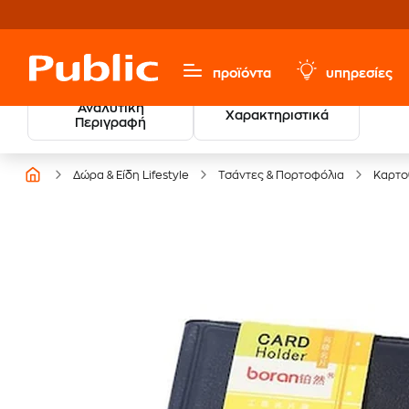
προϊόντα
υπηρεσίες
Αναλυτική
Χαρακτηριστικά
Βρες τους νικητές
Περιγραφή
των Βραβείων Βιβλίου
Δώρα & Είδη Lifestyle
Τσάντες & Πορτοφόλια
Καρτο