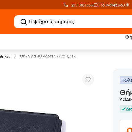
210 8181333
Το Wallet μου
Θή
Public επιστροφή €
eGift Card
κέρδος σε κάθε αγορά
αμέτρητες επιλογές δώρ
Θήκη για 40 Κάρτες Υ7,7x11,0εκ.
θήκες
Πωλε
Θήκ
ΚΩΔΙ
Δι