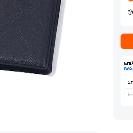
Επι
Βάλ
Σ
Μη