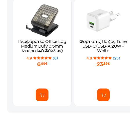
Περφορατέρ Office Log
Φορτιστής Πρίζας Tune
Medium Duty 3.5mm
USB-C/USB-A 20W -
Μαύρο (40 Φύλλων)
White
4.9
(8)
4.8
(25)
6
23
,99€
,89€