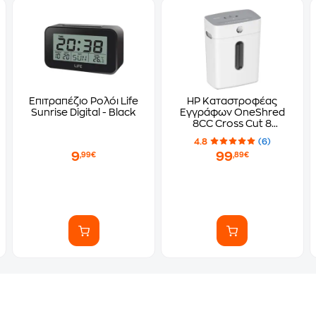
Επιτραπέζιο Ρολόι Life
HP Καταστροφέας
Sunrise Digital - Black
Εγγράφων OneShred
8CC Cross Cut 8
Φύλλων με Κάδο 15lt
4.8
(6)
9
99
,99€
,89€