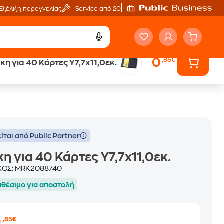
Εξέλιξη παραγγελίας
Service από 20'
0
,85€
κη για 40 Κάρτες Υ7,7x11,0εκ.
Άτοκες Δόσεις
ων
χωρίς κάρτα
ίται από Public Partner
η για 40 Κάρτες Υ7,7x11,0εκ.
ΚΟΣ:
MRK2088740
αθέσιμο για αποστολή
0
,85€