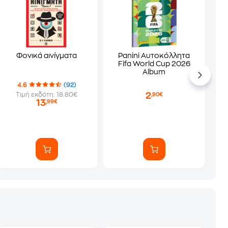
Φονικά αινίγματα
Panini Αυτοκόλλητα
Fifa World Cup 2026
Album
4.6
(92)
2
Τιμή εκδότη: 18.80€
,90€
13
,99€