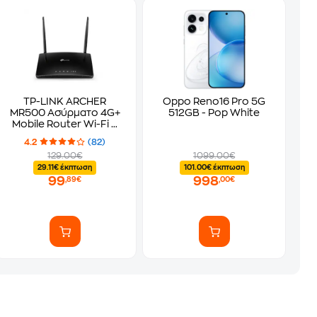
TP-LINK ARCHER
Oppo Reno16 Pro 5G
MR500 Ασύρματο 4G+
512GB - Pop White
Mobile Router Wi-Fi 5
με 4 Θύρες Ethernet -
4.2
(82)
Μαύρο
129.00€
1099.00€
29.11€ έκπτωση
101.00€ έκπτωση
99
998
,89€
,00€