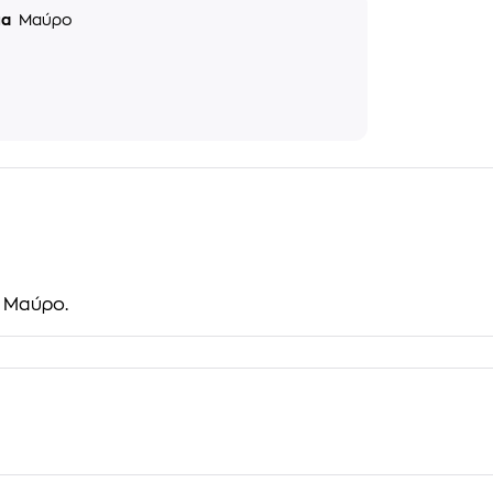
μα
Μαύρο
: Μαύρο.