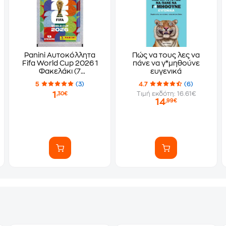
Panini Αυτοκόλλητα
Πώς να τους λες να
Fifa World Cup 2026 1
πάνε να γ*μηθούνε
Φακελάκι (7
ευγενικά
Αυτοκόλλητα)
5
(3)
4.7
(6)
1
Τιμή εκδότη: 16.61€
,30€
14
,99€