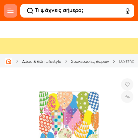
Ευχετήρι
Δώρα & Είδη Lifestyle
Συσκευασίες Δώρων