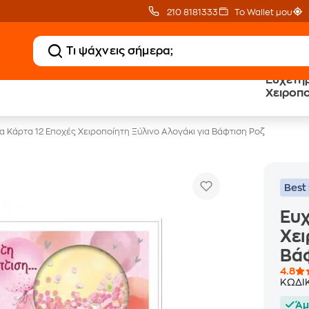
210 8181333
Το Wallet μου
Ευχετήρ
Public επιστροφή €
eGift Card
Χειροπο
κέρδος σε κάθε αγορά
αμέτρητες επιλογές δώρ
Βάφτισ
α Κάρτα 12 Εποχές Χειροποίητη Ξύλινο Αλογάκι για Βάφτιση Ροζ
Best 
Ευχ
Χει
Βά
4.8
ΚΩΔΙ
Άμ