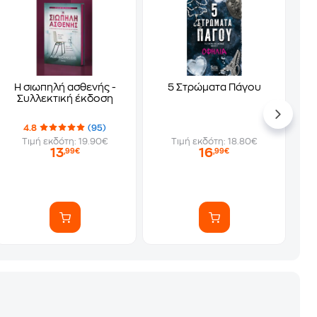
Η σιωπηλή ασθενής -
5 Στρώματα Πάγου
Συλλεκτική έκδοση
4.8
(95)
Τιμή εκδότη: 19.90€
Τιμή εκδότη: 18.80€
13
16
,99€
,99€