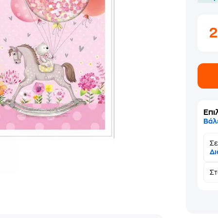
Επι
Βάλ
Σε
Δι
Σ