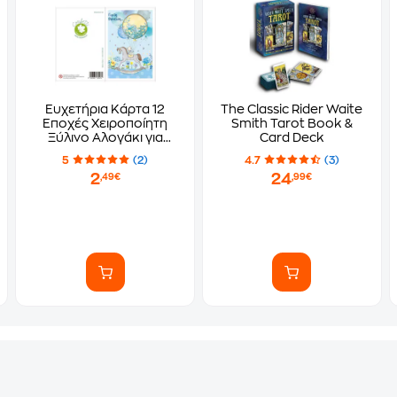
Ευχετήρια Κάρτα 12
The Classic Rider Waite
Εποχές Χειροποίητη
Smith Tarot Book &
Ξύλινο Αλογάκι για
Card Deck
Βάφτιση Μπλε
5
(2)
4.7
(3)
2
24
,49€
,99€