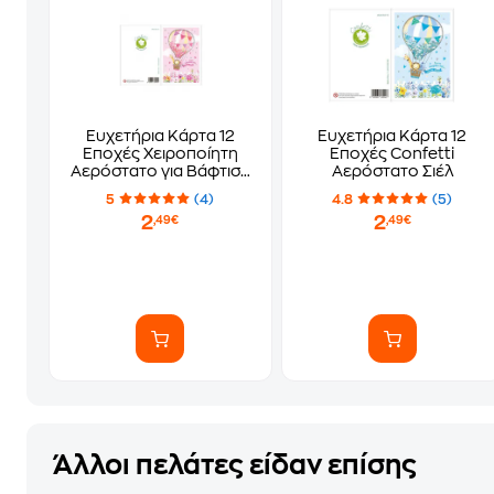
Ευχετήρια Κάρτα 12
Ευχετήρια Κάρτα 12
Εποχές Χειροποίητη
Εποχές Confetti
Αερόστατο για Βάφτιση
Αερόστατο Σιέλ
Ροζ
5
(4)
4.8
(5)
2
2
,49€
,49€
Άλλοι πελάτες είδαν επίσης