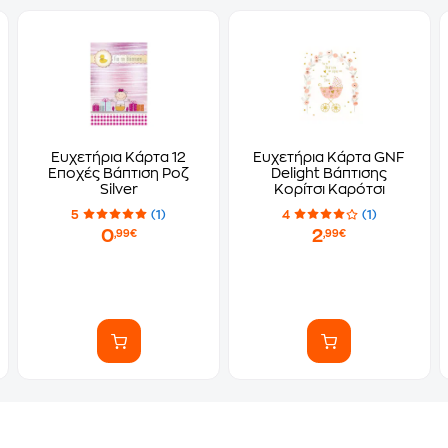
Ευχετήρια Κάρτα 12
Ευχετήρια Κάρτα GNF
Εποχές Βάπτιση Ροζ
Delight Βάπτισης
Silver
Κορίτσι Καρότσι
5
(1)
4
(1)
0
2
,99€
,99€