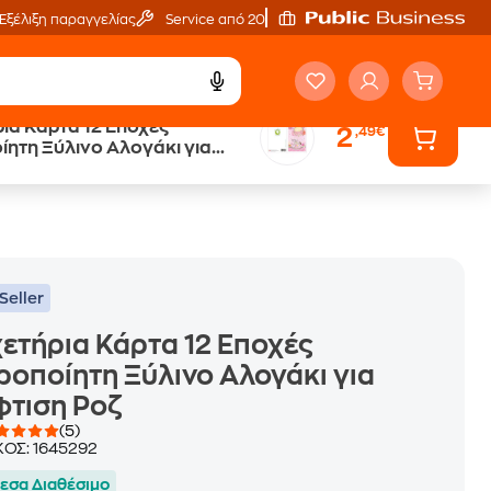
Εξέλιξη παραγγελίας
Service από 20'
ια Κάρτα 12 Εποχές
2
,49€
Άτοκες Δόσεις
ίητη Ξύλινο Αλογάκι για
ων
χωρίς κάρτα
η Ροζ
Seller
ετήρια Κάρτα 12 Εποχές
ροποίητη Ξύλινο Αλογάκι για
φτιση Ροζ
(5)
ΚΟΣ:
1645292
εσα Διαθέσιμο