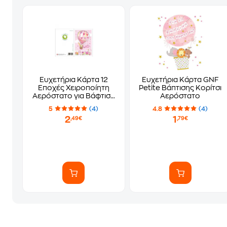
Ευχετήρια Κάρτα 12
Ευχετήρια Κάρτα GNF
Εποχές Χειροποίητη
Petite Βάπτισης Κορίτσι
Αερόστατο για Βάφτιση
Αερόστατο
Ροζ
5
(4)
4.8
(4)
2
1
,49€
,79€