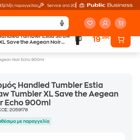
Εξέλιξη παραγγελίας
Service από 20'
andled Tumbler Estia Straw
19
,99€
Άτοκες Δόσεις
XL Save the Aegean Noir
ων
χωρίς κάρτα
0ml
Aegean Noir Echo 900ml
μός Handled Tumbler Estia
aw Tumbler XL Save the Aegean
r Echo 900ml
ΚΟΣ:
2059178
αθέσιμο με παραγγελία