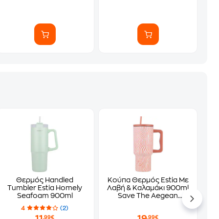
Θερμός Handled
Κούπα Θερμός Estia Με
Tumbler Estia Homely
Λαβή & Καλαμάκι 900ml
Seafoam 900ml
Save The Aegean
Tumbler Soft Ripple
4
(2)
11
19
,99€
,99€