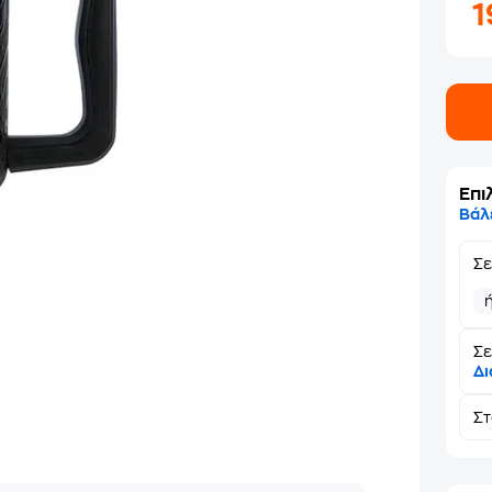
Επι
Βάλ
Σ
Σε
Δι
Σ