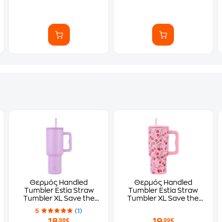
Θερμός Handled
Θερμός Handled
Tumbler Estia Straw
Tumbler Estia Straw
Tumbler XL Save the
Tumbler XL Save the
Aegean Lavender
Aegean Cherry Rose
5
(1)
Purple 1200ml
900ml
18
19
,98€
,99€