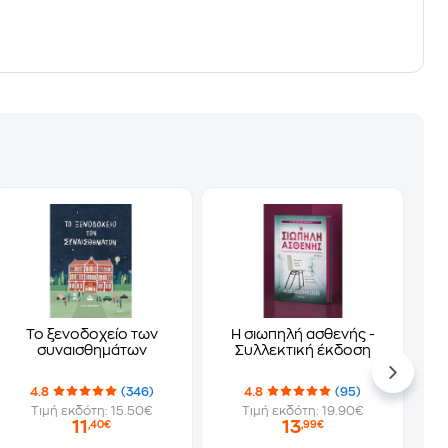
Το ξενοδοχείο των
Η σιωπηλή ασθενής -
συναισθημάτων
Συλλεκτική έκδοση
4.8
(346)
4.8
(95)
Τιμή εκδότη: 15.50€
Τιμή εκδότη: 19.90€
11
13
,40€
,99€