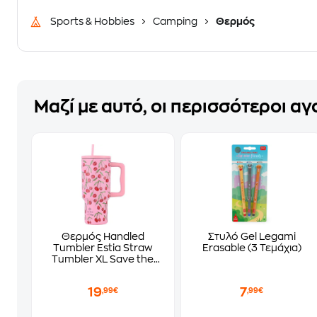
Sports & Hobbies
Camping
Θερμός
Μαζί με αυτό, οι περισσότεροι α
Θερμός Handled
Στυλό Gel Legami
Tumbler Estia Straw
Erasable (3 Τεμάχια)
Tumbler XL Save the
Aegean Cherry Rose
900ml
19
7
,99€
,99€