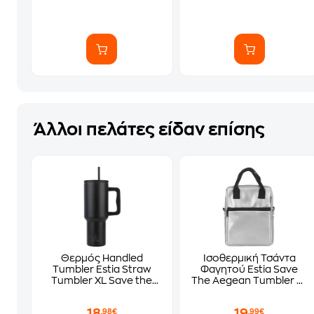
Άλλοι πελάτες είδαν επίσης
Θερμός Handled
Ισοθερμική Τσάντα
Tumbler Estia Straw
Φαγητού Estia Save
Tumbler XL Save the
The Aegean Tumbler 7L
Aegean Midnight Black
Brushed
1200ml
18
19
,98€
,99€