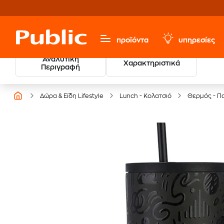
προϊόντα
υπηρεσίες
Αναλυτική
Χαρακτηριστικά
Βρες τους νικητές
Περιγραφή
των Βραβείων Βιβλίου
Δώρα & Είδη Lifestyle
Lunch - Κολατσιό
Θερμός - Π