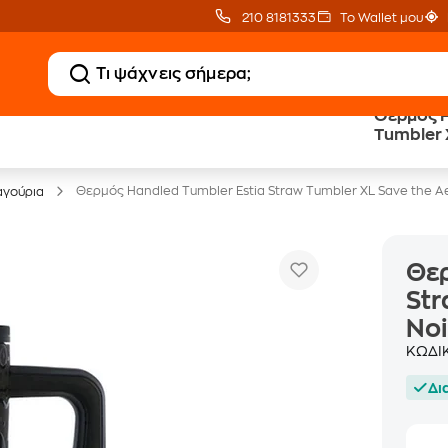
210 8181333
Το Wallet μου
Θερμός H
Public επιστροφή €
eGift Card
Tumbler 
κέρδος σε κάθε αγορά
αμέτρητες επιλογές δώρ
Echo 90
Θερμός Handled Tumbler Estia Straw Tumbler XL Save the 
αγούρια
Θερ
Str
Noi
ΚΩΔΙ
Δι