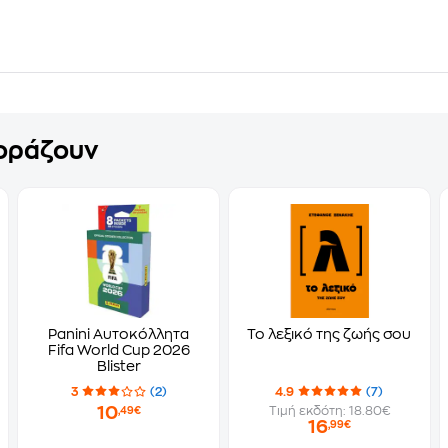
γοράζουν
Panini Αυτοκόλλητα
Το λεξικό της ζωής σου
Fifa World Cup 2026
Blister
3
(2)
4.9
(7)
10
Τιμή εκδότη: 18.80€
,49€
16
,99€