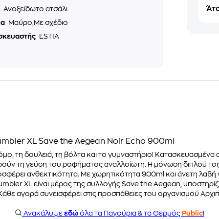
Άτο
ό
Ανοξείδωτο ατσάλι
μα
Μαύρο,Με σχέδιο
σκευαστής
ESTIA
umbler XL Save the Aegean Noir Echo 900ml
ρόμο, τη δουλειά, τη βόλτα και το γυμναστήριο! Κατασκευασμένα
ρούν τη γεύση του ροφήματος αναλλοίωτη. Η μόνωση διπλού τοι
φέρει ανθεκτικότητα. Με χωρητικότητα 900ml και άνετη λαβή για
umbler XL είναι μέρος της συλλογής Save the Aegean, υποστηρί
Κάθε αγορά συνεισφέρει στις προσπάθειες του οργανισμού Αρχιπ
Ανακάλυψε
εδώ
όλα τα Παγούρια & τα Θερμός
Public
!