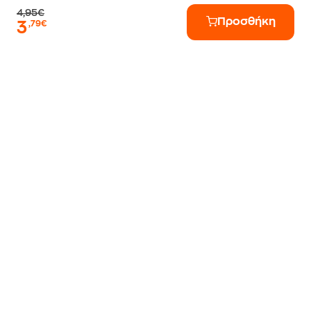
4,95€
Προσθήκη
3
,79€