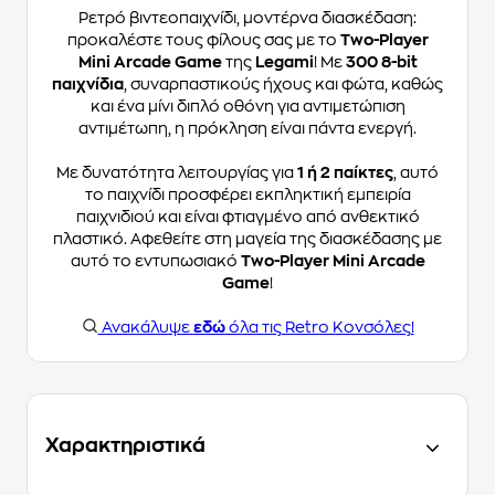
Ρετρό βιντεοπαιχνίδι, μοντέρνα διασκέδαση:
προκαλέστε τους φίλους σας με το
Two-Player
Mini Arcade Game
της
Legami
! Με
300 8-bit
παιχνίδια
, συναρπαστικούς ήχους και φώτα, καθώς
και ένα μίνι διπλό οθόνη για αντιμετώπιση
αντιμέτωπη, η πρόκληση είναι πάντα ενεργή.
Με δυνατότητα λειτουργίας για
1 ή 2 παίκτες
, αυτό
το παιχνίδι προσφέρει εκπληκτική εμπειρία
παιχνιδιού και είναι φτιαγμένο από ανθεκτικό
πλαστικό. Αφεθείτε στη μαγεία της διασκέδασης με
αυτό το εντυπωσιακό
Two-Player Mini Arcade
Game
!
Ανακάλυψε
εδώ
όλα τις Retro Κονσόλες!
Χαρακτηριστικά