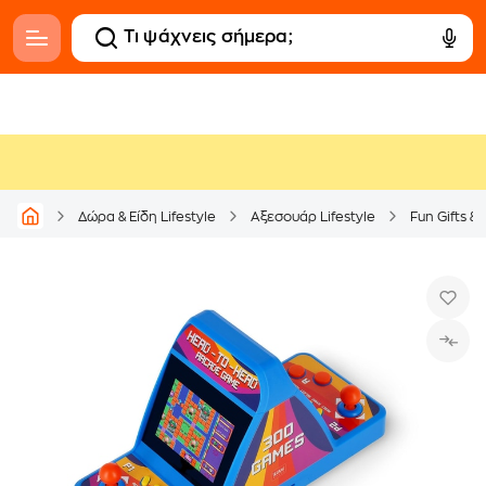
Δώρα & Είδη Lifestyle
Αξεσουάρ Lifestyle
Fun Gifts &