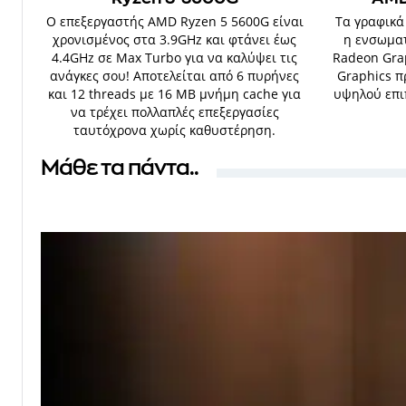
Ο επεξεργαστής AMD Ryzen 5 5600G είναι
Τα γραφικά
χρονισμένος στα 3.9GHz και φτάνει έως
η ενσωμα
4.4GHz σε Max Turbo για να καλύψει τις
Radeon Gra
ανάγκες σου! Αποτελείται από 6 πυρήνες
Graphics 
και 12 threads με 16 MB μνήμη cache για
υψηλού επιπ
να τρέχει πολλαπλές επεξεργασίες
ταυτόχρονα χωρίς καθυστέρηση.
Μάθε τα πάντα..