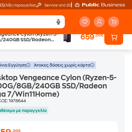
Εξέλιξη παραγγελίας
Service από 20'
ngeance Cylon (Ryzen-5-
659
,00€
/240GB SSD/Radeon
SSD/Radeon Vega 7/Win11Home)
11Home)
όνια Εγγύηση
Άτοκες δόσεις χωρίς κάρτα
ktop Vengeance Cylon (Ryzen-5-
00G/8GB/240GB SSD/Radeon
ga 7/Win11Home)
ΚΟΣ:
1978644
αθέσιμο με παραγγελία
,00€