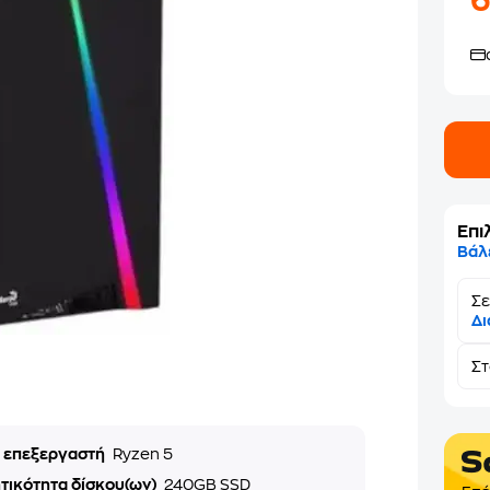
Επι
Βάλ
Σε
Δι
Σ
ά επεξεργαστή
Ryzen 5
τικότητα δίσκου(ων)
240GB SSD