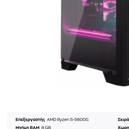
Επεξεργαστής
AMD Ryzen 5-5600G
Σειρ
Μνήμη RAM
8 GB
Χωρη