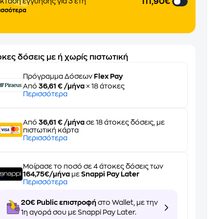
111,90€
κταση εγγύησης για 3 έτη
ισσότερα
κες δόσεις με ή χωρίς πιστωτική
Πρόγραμμα Δόσεων
Flex Pay
Από
36,61 € /μήνα
× 18 άτοκες
Περισσότερα
Από
36,61 € /μήνα
σε 18 άτοκες δόσεις, με
πιστωτική κάρτα
Περισσότερα
Μοίρασε το ποσό σε 4 άτοκες δόσεις των
164,75€/μήνα
με
Snappi Pay Later
Περισσότερα
20€ Public επιστροφή
στο Wallet, με την
1η αγορά σου με Snappi Pay Later.