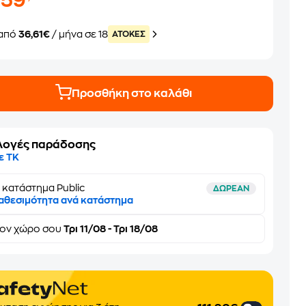
659
από
36,61€
/ μήνα σε 18
ATOKEΣ
Προσθήκη στο καλάθι
λογές παράδοσης
ε ΤΚ
 κατάστημα Public
ΔΩΡΕΑΝ
αθεσιμότητα ανά κατάστημα
τον
χώρο σου
Τρι 11/08 - Τρι 18/08