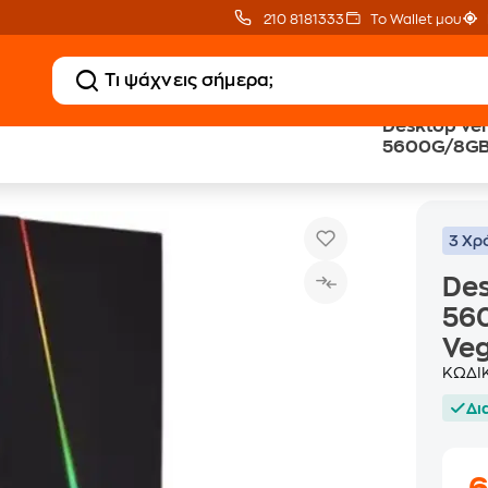
210 8181333
Το Wallet μου
Desktop Ve
5600G/8GB
Desktop Vengeance Cylon (Ryzen-5-5600G/8GB/240GB 
Desktops
Vega 7/Win
3 Χρ
Des
56
Ve
ΚΩΔΙ
Δι