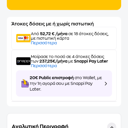
Άτοκες δόσεις με ή χωρίς πιστωτική
Από
52,72 € /μήνα
σε 18 άτοκες δόσεις,
με πιστωτική κάρτα
Περισσότερα
Μοίρασε το ποσό σε 4 άτοκες δόσεις
των
237,25€/μήνα
με
Snappi Pay Later
Περισσότερα
20€ Public επιστροφή
στο Wallet, με
την 1η αγορά σου με Snappi Pay
Later.
Αναλυτική Περιγραφή