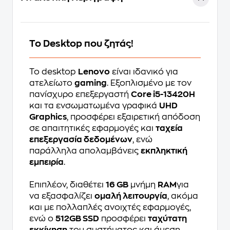
Το Desktop που ζητάς!
Το desktop
Lenovo
είναι ιδανικό για
ατελείωτο
gaming
. Εξοπλισμένο με τον
πανίσχυρο επεξεργαστή
Core i5-13420H
και τα ενσωματωμένα γραφικά
UHD
Graphics
, προσφέρει εξαιρετική απόδοση
σε απαιτητικές εφαρμογές και
ταχεία
επεξεργασία δεδομένων
, ενώ
παράλληλα απολαμβάνεις
εκπληκτική
εμπειρία
.
Επιπλέον, διαθέτει
16 GB
μνήμη
RAM
για
να εξασφαλίζει
ομαλή λειτουργία
, ακόμα
και με πολλαπλές ανοιχτές εφαρμογές,
ενώ ο
512GB SSD
προσφέρει
ταχύτατη