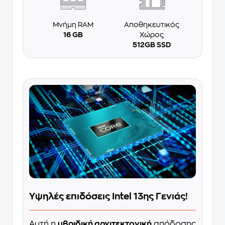
Μνήμη RAM
Αποθηκευτικός
16 GB
Χώρος
512GB SSD
Υψηλές επιδόσεις Intel 13ης Γενιάς!
Αυτή η
υβριδική αρχιτεκτονική
απόδοσης