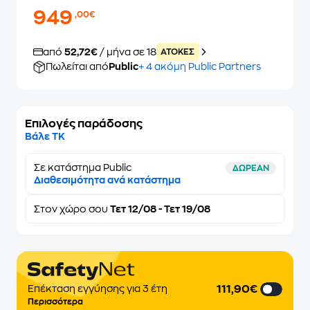
949
,00€
από
52,72€
/ μήνα σε 18
ATOKEΣ
Πωλείται από
Public
+ 4 ακόμη Public Partners
Επιλογές παράδοσης
Βάλε ΤΚ
Σε κατάστημα Public
ΔΩΡΕΑΝ
Διαθεσιμότητα ανά κατάστημα
Στον
χώρο σου
Τετ 12/08 - Τετ 19/08
111,90€
Επέκταση εγγύησης για 3 έτη
Περισσότερα