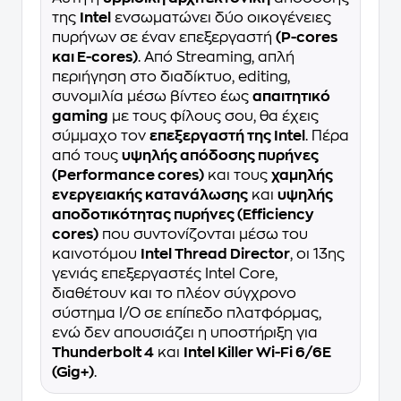
της
Intel
ενσωματώνει δύο οικογένειες
πυρήνων σε έναν επεξεργαστή
(P-cores
και E-cores)
. Από Streaming, απλή
περιήγηση στο διαδίκτυο, editing,
συνομιλία μέσω βίντεο έως
απαιτητικό
gaming
με τους φίλους σου, θα έχεις
σύμμαχο τον
επεξεργαστή της Intel
. Πέρα
από τους
υψηλής απόδοσης πυρήνες
(Performance cores)
και τους
χαμηλής
ενεργειακής κατανάλωσης
και
υψηλής
αποδοτικότητας πυρήνες (Efficiency
cores)
που συντονίζονται μέσω του
καινοτόμου
Intel Thread Director
, οι 13ης
γενιάς επεξεργαστές Intel Core,
διαθέτουν και το πλέον σύγχρονο
σύστημα I/O σε επίπεδο πλατφόρμας,
ενώ δεν απουσιάζει η υποστήριξη για
Thunderbolt 4
και
Intel Killer Wi-Fi 6/6E
(Gig+)
.