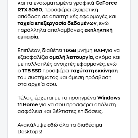
και τα ενσωματωμένα γραφικά
GeForce
RTX 5060
, προσφέρει εξαιρετική
απόδοση σε απαιτητικές εφαρμογές και
ταχεία επεξεργασία δεδομένων
, ενώ
παράλληλα απολαμβάνεις
εκπληκτική
εμπειρία
.
Επιπλέον, διαθέτει
16GB
μνήμη
RAM
για να
εξασφαλίζει
ομαλή λειτουργία
, ακόμα και
με πολλαπλές ανοιχτές εφαρμογές, ενώ
ο
1TB SSD
προσφέρει
ταχύτατη εκκίνηση
του συστήματος και άμεση πρόσβαση
στα αρχεία σου.
Τέλος, έρχεται με τα προηγμένα
Windows
11 Home
για να σου προσφέρει απόλυτη
ασφάλεια και βέλτιστες επιδόσεις.
Ανακάλυψε
εδώ
όλα τα διαθέσιμα
Desktops!