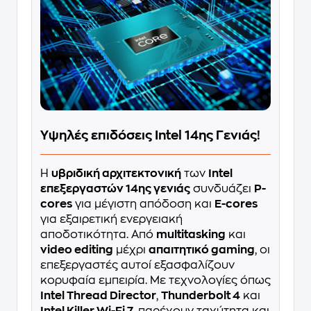
Υψηλές επιδόσεις Intel 14ης Γενιάς!
Η
υβριδική αρχιτεκτονική
των
Intel
επεξεργαστών 14ης γενιάς
συνδυάζει
P-
cores
για μέγιστη απόδοση και
E-cores
για εξαιρετική ενεργειακή
αποδοτικότητα. Από
multitasking
και
video editing
μέχρι
απαιτητικό gaming
, οι
επεξεργαστές αυτοί εξασφαλίζουν
κορυφαία εμπειρία. Με τεχνολογίες όπως
Intel Thread Director
,
Thunderbolt 4
και