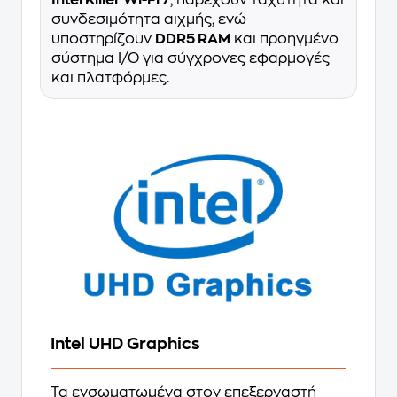
Intel Killer Wi-Fi 7
, παρέχουν ταχύτητα και
συνδεσιμότητα αιχμής, ενώ
υποστηρίζουν
DDR5 RAM
και προηγμένο
σύστημα I/O για σύγχρονες εφαρμογές
και πλατφόρμες.
Intel UHD Graphics
Τα ενσωματωμένα στον επεξεργαστή