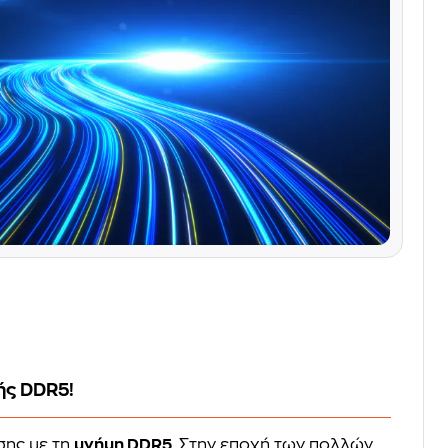
ής DDR5!
σης με τη
μνήμη DDR5
. Στην εποχή των πολλών