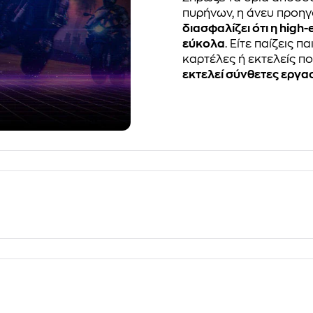
πυρήνων, η άνευ προη
διασφαλίζει ότι η hig
εύκολα
. Είτε παίζεις π
καρτέλες ή εκτελείς π
εκτελεί σύνθετες εργα