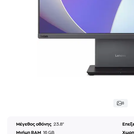
8
Μέγεθος οθόνης
23.8"
Επεξ
Μνήμη RAM
16 GB
Χωρη