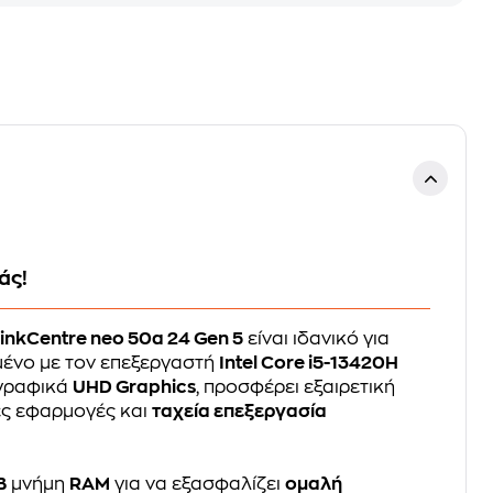
άς!
inkCentre neo 50a 24 Gen 5
είναι ιδανικό για
μένο με τον επεξεργαστή
Intel Core i5-13420H
 γραφικά
UHD Graphics
, προσφέρει εξαιρετική
ές εφαρμογές και
ταχεία επεξεργασία
B
μνήμη
RAM
για να εξασφαλίζει
ομαλή