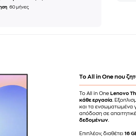
ηση
60 μήνες
Το All in One που ζητ
Το All in One
Lenovo Th
κάθε εργασία
. Εξοπλισ
και τα ενσωματωμένα
απόδοση σε απαιτητικ
δεδομένων
.
Επιπλέον, διαθέτει
16 G