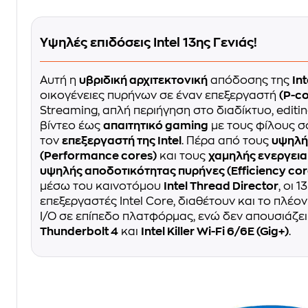
Υψηλές επιδόσεις Intel 13ης Γενιάς!
Αυτή η
υβριδική αρχιτεκτονική
απόδοσης της
Int
οικογένειες πυρήνων σε έναν επεξεργαστή
(P-co
Streaming, απλή περιήγηση στο διαδίκτυο, editi
βίντεο έως
απαιτητικό gaming
με τους φίλους σ
τον
επεξεργαστή της Intel
. Πέρα από τους
υψηλή
(Performance cores)
και τους
χαμηλής ενεργει
υψηλής αποδοτικότητας πυρήνες (Efficiency cor
μέσω του καινοτόμου
Intel Thread Director
, οι 
επεξεργαστές Intel Core, διαθέτουν και το πλέ
I/O σε επίπεδο πλατφόρμας, ενώ δεν απουσιάζει
Thunderbolt 4
και
Intel Killer Wi-Fi 6/6E (Gig+)
.