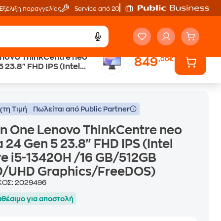
Εξέλιξη παραγγελίας
Service από 20'
Lenovo ThinkCentre neo
849
,00€
 23.8" FHD IPS (Intel
" FHD IPS (Intel Core i5-13420H /16 GB/512GB SSD/UHD Graphics/FreeDOS)
20H /16 GB/512GB
aphics/FreeDOS)
χτη Τιμή
Πωλείται από Public Partner
 in One Lenovo ThinkCentre neo
 24 Gen 5 23.8" FHD IPS (Intel
e i5-13420H /16 GB/512GB
D/UHD Graphics/FreeDOS)
ΚΟΣ:
2029496
αθέσιμο για αποστολή