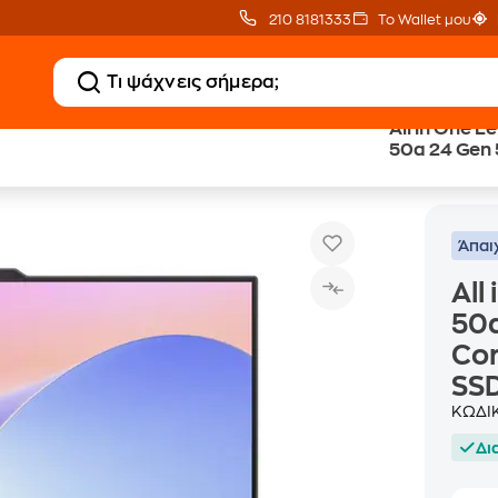
210 8181333
Το Wallet μου
All in One 
50a 24 Gen 5
All in One Lenovo ThinkCentre neo 50a 24 Gen 5 23.8
All In One Pc
Core i5-134
SSD/UHD Gr
Άπαι
All
50a
Cor
SS
ΚΩΔΙ
Δι