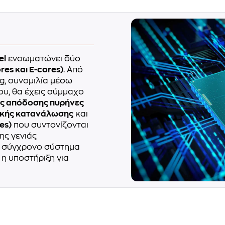
el
ενσωματώνει δύο
res και E-cores)
. Από
ng, συνομιλία μέσω
ου, θα έχεις σύμμαχο
ς απόδοσης πυρήνες
ακής κατανάλωσης
και
es)
που συντονίζονται
13ης γενιάς
ον σύγχρονο σύστημα
 η υποστήριξη για