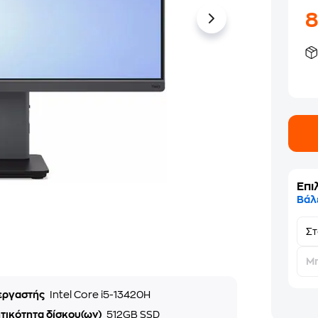
Επι
Βάλ
Σ
Μη
εργαστής
Intel Core i5-13420H
τικότητα δίσκου(ων)
512GB SSD