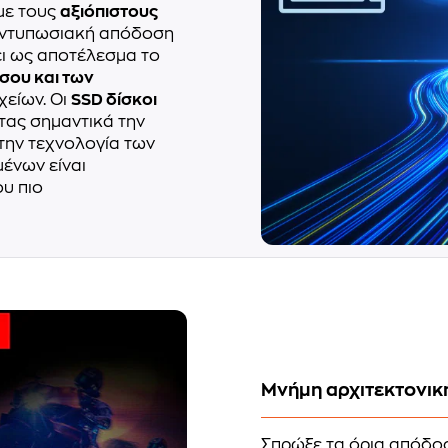
με τους
αξιόπιστους
 εντυπωσιακή απόδοση
ει ως αποτέλεσμα το
σου και των
χείων. Οι
SSD δίσκοι
ντας σημαντικά την
 την τεχνολογία των
ένων είναι
ου πιο
Μνήμη αρχιτεκτονικ
Σπρώξε τα όρια απόδο