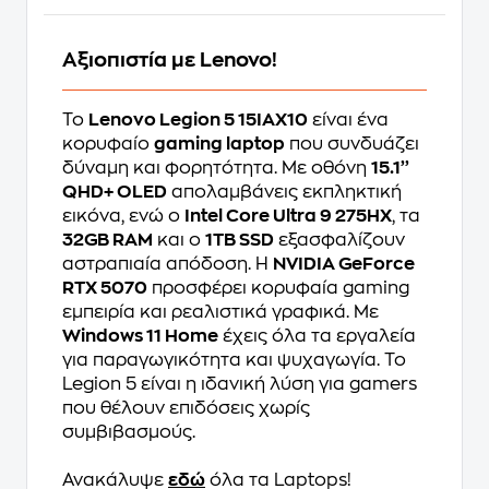
Αξιοπιστία με Lenovo!
Το
Lenovo Legion 5 15IAX10
είναι ένα
κορυφαίο
gaming laptop
που συνδυάζει
δύναμη και φορητότητα. Με οθόνη
15.1’’
QHD+ OLED
απολαμβάνεις εκπληκτική
εικόνα, ενώ ο
Intel Core Ultra 9 275HX
, τα
32GB RAM
και ο
1TB SSD
εξασφαλίζουν
αστραπιαία απόδοση. Η
NVIDIA GeForce
RTX 5070
προσφέρει κορυφαία gaming
εμπειρία και ρεαλιστικά γραφικά. Με
Windows 11 Home
έχεις όλα τα εργαλεία
για παραγωγικότητα και ψυχαγωγία. Το
Legion 5 είναι η ιδανική λύση για gamers
που θέλουν επιδόσεις χωρίς
συμβιβασμούς.
Ανακάλυψε
εδώ
όλα τα Laptops!