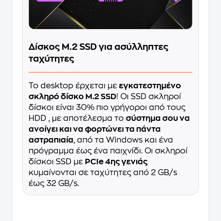
Δίσκος M.2 SSD για ασύλληπτες
ταχύτητες
Το desktop έρχεται με
εγκατεστημένο
σκληρό δίσκο M.2 SSD
! Οι SSD σκληροί
δίσκοι είναι 30% πιο γρήγοροι από τους
HDD , με αποτέλεσμα το
σύστημα σου να
ανοίγει και να φορτώνει τα πάντα
αστραπιαία
, από τα Windows και ένα
πρόγραμμα έως ένα παιχνίδι. Οι σκληροί
δίσκοι SSD με
PCIe 4ης γενιάς
κυμαίνονται σε ταχύτητες από 2 GB/s
έως 32 GB/s.