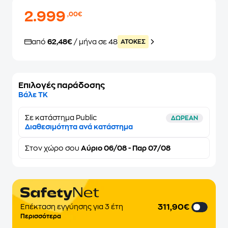
2.999
,00€
από
62,48€
/ μήνα σε 48
ATOKEΣ
Επιλογές παράδοσης
Βάλε ΤΚ
Σε κατάστημα Public
ΔΩΡΕΑΝ
Διαθεσιμότητα ανά κατάστημα
Στον
χώρο σου
Αύριο 06/08 - Παρ 07/08
311,90€
Επέκταση εγγύησης για 3 έτη
Περισσότερα