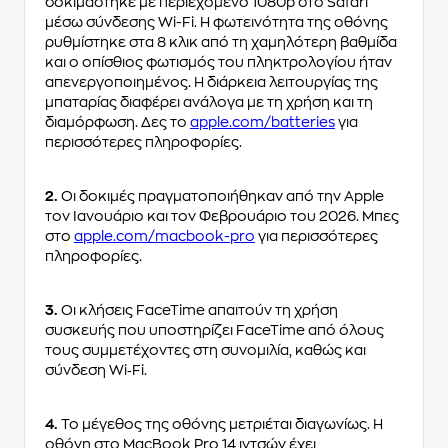
δοκιμάστηκε με περιεχόμενο 1080p στο Safari
μέσω σύνδεσης Wi-Fi. Η φωτεινότητα της οθόνης
ρυθμίστηκε στα 8 κλικ από τη χαμηλότερη βαθμίδα
και ο οπίσθιος φωτισμός του πληκτρολογίου ήταν
απενεργοποιημένος. Η διάρκεια λειτουργίας της
μπαταρίας διαφέρει ανάλογα με τη χρήση και τη
διαμόρφωση. Δες το
apple.com/batteries
για
περισσότερες πληροφορίες.
2.
Οι δοκιμές πραγματοποιήθηκαν από την Apple
τον Ιανουάριο και τον Φεβρουάριο του 2026. Μπες
στο
apple.com/macbook-pro
για περισσότερες
πληροφορίες.
3.
Οι κλήσεις FaceTime απαιτούν τη χρήση
συσκευής που υποστηρίζει FaceTime από όλους
τους συμμετέχοντες στη συνομιλία, καθώς και
σύνδεση Wi‑Fi.
4.
Το μέγεθος της οθόνης μετριέται διαγωνίως. Η
οθόνη στο MacBook Pro 14 ιντσών έχει