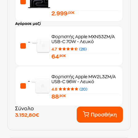
Cores/24GB/1TB SSD/16 Cores
GPU/macOS) Space Black
2.999
,00€
Αγόρασε μαζί
Φορτιστής Apple MXN53ZM/A
USB-C 70W - Λευκό
4.7
(26)
64
,90€
Φορτιστής Apple MW2L3ZM/A
USB-C 96W - Λευκό
4.8
(20)
88
,90€
Σύνολο
Προσθήκη
3.152,80€