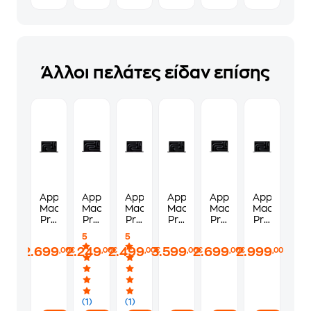
Άλλοι πελάτες είδαν επίσης
Apple
Apple
Apple
Apple
Apple
Apple
MacBook
MacBook
MacBook
MacBook
MacBook
MacBook
Pro
Pro
Pro
Pro
Pro
Pro
14"
14"
14"
14"
14"
14"
5
5
M5
M5
M5
M5
M5
M5
2.699
2.249
2.499
3.599
2.699
2.999
,00€
,00€
,00€
,00€
,00€
,00€
Chip
Chip
Chip
Pro
Chip
Pro
QHD+
QHD+
QHD+
Chip
QHD+
Chip
(Apple
(Apple
(Apple
QHD+
(Apple
QHD+
M5
M5
M5
(Apple
M5
(Apple
10
10
10
M5
10
M5
(1)
(1)
Cores/32GB/1TB
Cores/16GB/1TB
Cores/24GB/1TB
Pro
Cores/32GB/1TB
Pro