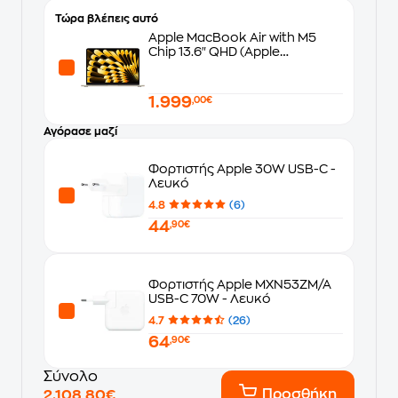
Τώρα βλέπεις αυτό
Apple MacBook Air with M5
Chip 13.6" QHD (Apple
M5/24GB/1TB SSD/MacOS)
Starlight
1.999
,00€
Αγόρασε μαζί
Φορτιστής Apple 30W USB-C -
Λευκό
4.8
(6)
44
,90€
Φορτιστής Apple MXN53ZM/A
USB-C 70W - Λευκό
4.7
(26)
64
,90€
Σύνολο
Προσθήκη
2.108,80€