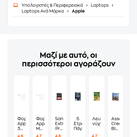
Υπολογιστές & Περιφερειακά
Laptops
Laptops Ανά Μάρκα
Apple
Μαζί με αυτό, οι
περισσότεροι αγοράζουν
Φορτιστής
Φορτιστής
Sandisk
5
Λευκές
Assassin's
Apple
Apple
Extreme
Στρώματα
νύχτες
Creed
30W
MXN53ZM/A
Pro
Πάγου
Black
USB-
USB-
SDXC
Flag
4.8
4.7
4.8
4.7