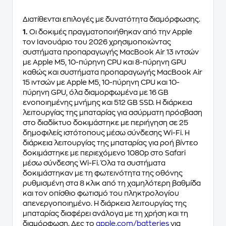
Διατίθενται επιλογές με δυνατότητα διαμόρφωσης.
1.
Οι δοκιμές πραγματοποιήθηκαν από την Apple
τον Ιανουάριο του 2026 χρησιμοποιώντας
συστήματα προπαραγωγής MacBook Air 13 ιντσών
με Apple M5, 10-πύρηνη CPU και 8-πύρηνη GPU
καθώς και συστήματα προπαραγωγής MacBook Air
15 ιντσών με Apple M5, 10-πύρηνη CPU και 10-
πύρηνη GPU, όλα διαμορφωμένα με 16 GB
ενοποιημένης μνήμης και 512 GB SSD. Η διάρκεια
λειτουργίας της μπαταρίας για ασύρματη πρόσβαση
στο διαδίκτυο δοκιμάστηκε με περιήγηση σε 25
δημοφιλείς ιστότοπους μέσω σύνδεσης Wi-Fi. Η
διάρκεια λειτουργίας της μπαταρίας για ροή βίντεο
δοκιμάστηκε με περιεχόμενο 1080p στο Safari
μέσω σύνδεσης Wi-Fi. Όλα τα συστήματα
δοκιμάστηκαν με τη φωτεινότητα της οθόνης
ρυθμισμένη στα 8 κλικ από τη χαμηλότερη βαθμίδα
και τον οπίσθιο φωτισμό του πληκτρολογίου
απενεργοποιημένο. Η διάρκεια λειτουργίας της
μπαταρίας διαφέρει ανάλογα με τη χρήση και τη
διαμόρφωση. Δες το
apple.com/batteries
για