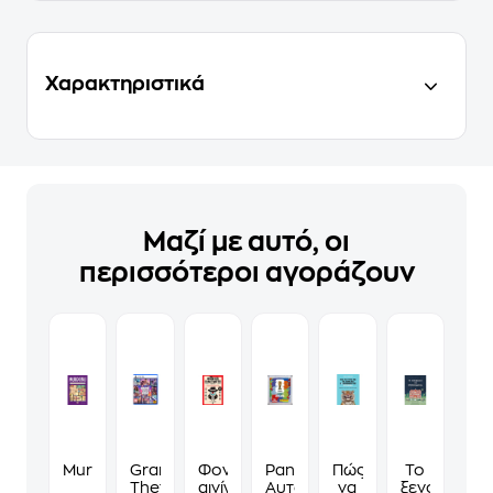
Χαρακτηριστικά
Μαζί με αυτό, οι
περισσότεροι αγοράζουν
Murdoku
Grand
Φονικά
Panini
Πώς
Το
Theft
αινίγματα
Αυτοκόλλητα
να
ξενοδοχείο