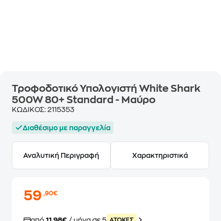
Τροφοδοτικό Υπολογιστή White Shark
500W 80+ Standard - Μαύρο
ΚΩΔΙΚΟΣ:
2115353
Διαθέσιμο με παραγγελία
Αναλυτική Περιγραφή
Χαρακτηριστικά
59
,90€
από
11,98€
/ μήνα σε 5
ATOKEΣ