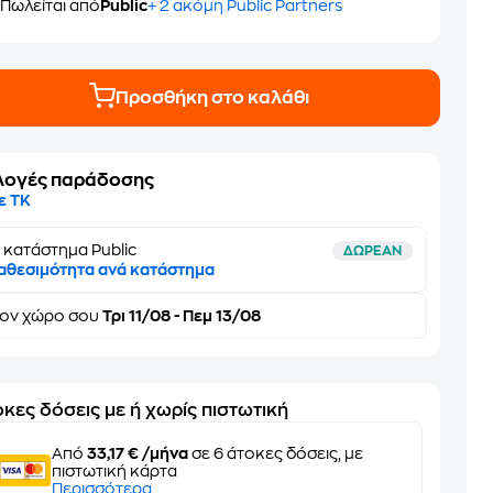
Πωλείται από
Public
+ 2 ακόμη Public Partners
Προσθήκη στο καλάθι
λογές παράδοσης
ε ΤΚ
 κατάστημα Public
ΔΩΡΕΑΝ
αθεσιμότητα ανά κατάστημα
τον
χώρο σου
Τρι 11/08 - Πεμ 13/08
κες δόσεις με ή χωρίς πιστωτική
Από
33,17 € /μήνα
σε 6 άτοκες δόσεις, με
πιστωτική κάρτα
Περισσότερα