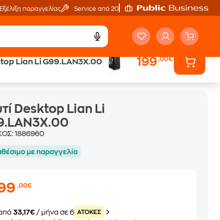
Εξέλιξη παραγγελίας
Service από 20'
199
,00€
ktop Lian Li G99.LAN3X.00
τί Desktop Lian Li
9.LAN3X.00
ΚΟΣ:
1886960
αθέσιμο με παραγγελία
199
,00€
από
33,17€
/ μήνα σε 6
ATOKEΣ