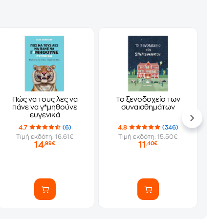
Πώς να τους λες να
Το ξενοδοχείο των
πάνε να γ*μηθούνε
συναισθημάτων
ευγενικά
4.7
(6)
4.8
(346)
Τιμή εκδότη: 16.61€
Τιμή εκδότη: 15.50€
14
11
,99€
,40€