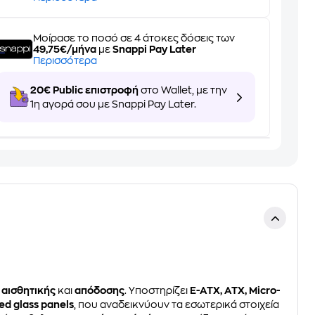
Μοίρασε το ποσό σε 4 άτοκες δόσεις των
49,75€/μήνα
με
Snappi Pay Later
Περισσότερα
20€ Public επιστροφή
στο Wallet, με την
1η αγορά σου με Snappi Pay Later.
ό
αισθητικής
και
απόδοσης
. Υποστηρίζει
E-ATX, ATX, Micro-
d glass panels
, που αναδεικνύουν τα εσωτερικά στοιχεία