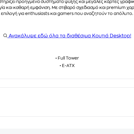
στηρίζει προηγμένα συστήματα ψύξης και μεγάλες κάρτες γραφι
α και καθαρή εμφάνιση. Με στιβαρό σχεδιασμό και premium χαρα
επιλογή για enthusiasts και gamers που αναζητούν το απόλυτο.
Ανακάλυψε
εδώ
όλα τα διαθέσιμα Κουτιά Desktop!
• Full Tower
• E-ATX