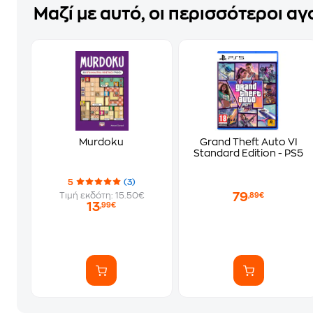
Μαζί με αυτό, οι περισσότεροι α
Murdoku
Grand Theft Auto VI
Standard Edition - PS5
5
(3)
79
Τιμή εκδότη: 15.50€
,89€
13
,99€