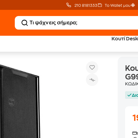
210 8181333
Το Wallet μου
Κουτί Des
Κουτί Desktop Lian Li G99.LAN3X.00
Κουτιά Desktop
Κου
G9
ΚΩΔΙ
Δι