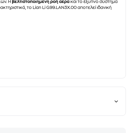
κών. Η
βελτιστοποιημένη ροή αέρα
και το έξυπνο σύστημα
κτηριστικά, το Lian Li G99.LAN3X.00 αποτελεί ιδανική