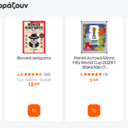
γοράζουν
Φονικά αινίγματα
Panini Αυτοκόλλητα
Fifa World Cup 2026 1
Φακελάκι (7
Αυτοκόλλητα)
4.6
(92)
5
(3)
1
Τιμή εκδότη: 18.80€
,30€
13
,99€