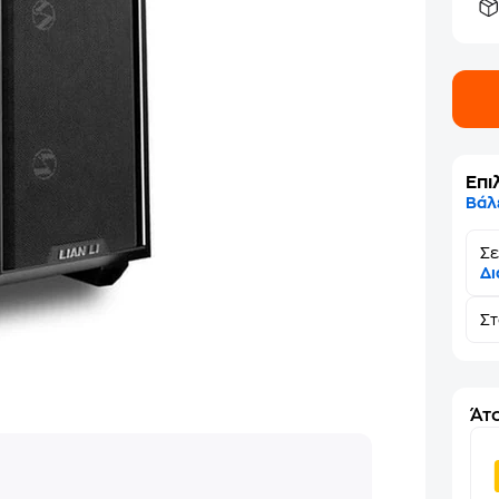
Επι
Βάλ
Σε
Δι
Σ
Άτο