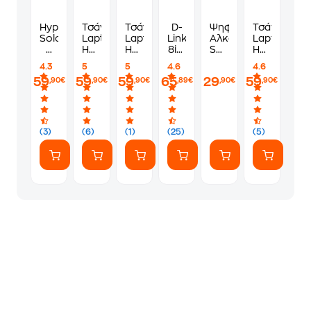
HyperX
Τσάντα
Τσάντα
D-
Ψηφιακό
Τσάντα
Solocast
Laptop
Laptop
Link
Αλκοτέστ
Laptop
2
Hama
Hama
8in1
SBS
Hama
Μικρόφωνο
Silvan
Silvan
USB-
-
Silvan
4.3
5
5
4.6
4.6
Streaming
16.2''
16.2''
C
Μπλε
16.2''
59
59
59
65
29
59
,90€
,90€
,90€
,89€
,90€
,90€
-
-
-
Hub
-
Μαύρο
Μαύρο
Πράσινο
with
Μπεζ
HDMI/Ethernet/Card
Reader/Power
Delivery
(3)
(6)
(1)
(25)
(5)