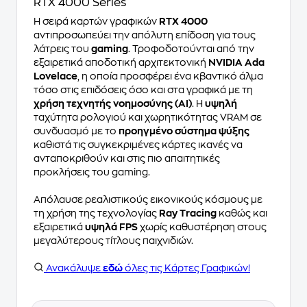
RTX 4000 Series
Η σειρά καρτών γραφικών
RTX 4000
αντιπροσωπεύει την απόλυτη επίδοση για τους
λάτρεις του
gaming
. Τροφοδοτούνται από την
εξαιρετικά αποδοτική αρχιτεκτονική
NVIDIA Ada
Lovelace
, η οποία προσφέρει ένα κβαντικό άλμα
τόσο στις επιδόσεις όσο και στα γραφικά με τη
χρήση τεχνητής νοημοσύνης (ΑΙ)
. Η
υψηλή
ταχύτητα ρολογιού και χωρητικότητας VRAM σε
συνδυασμό με το
προηγμένο σύστημα ψύξης
καθιστά τις συγκεκριμένες κάρτες ικανές να
ανταποκριθούν και στις πιο απαιτητικές
προκλήσεις του gaming.
Απόλαυσε ρεαλιστικούς εικονικούς κόσμους με
τη χρήση της τεχνολογίας
Ray Tracing
καθώς και
εξαιρετικά
υψηλά FPS
χωρίς καθυστέρηση στους
μεγαλύτερους τίτλους παιχνιδιών.
Ανακάλυψε
εδώ
όλες τις Κάρτες Γραφικών!