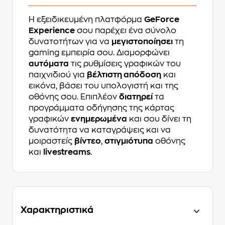
Η εξειδικευμένη πλατφόρμα
GeForce
Experience
σου παρέχει ένα σύνολο
δυνατοτήτων για να
μεγιστοποίησει
τη
gaming εμπειρία σου. Διαμορφώνει
αυτόματα
τις ρυθμίσεις γραφικών του
παιχνιδιού για
βέλτιστη απόδοση
και
εικόνα, βάσει του υπολογιστή και της
οθόνης σου. Επιπλέον
διατηρεί
τα
προγράμματα οδήγησης της κάρτας
γραφικών
ενημερωμένα
και σου δίνει τη
δυνατότητα να καταγράψεις και να
μοιραστείς
βίντεο
,
στιγμιότυπα
οθόνης
και
livestreams
.
Χαρακτηριστικά