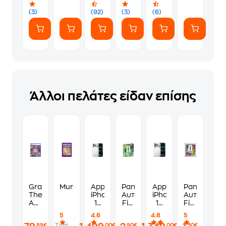
(7
ευγενικά
Αυτοκόλλητα)
(3)
(92)
(3)
(6)
Άλλοι πελάτες είδαν επίσης
Grand
Murdoku
Apple
Panini
Apple
Panini
Theft
iPhone
Αυτοκόλλητα
iPhone
Αυτοκόλλη
Auto
17
Fifa
17
Fifa
VI
Pro
World
Pro
World
5
4.6
4.8
5
Standard
Max
Cup
256GB
Cup
Τιμή
,89€
,00€
,90€
,00€
,30€