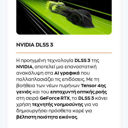
NVIDIA DLSS 3
Η προηγμένη τεχνολογία
DLSS 3
της
NVIDIA
, αποτελεί μια επαναστατική
ανακάλυψη στα
AI γραφικά
που
πολλαπλασιάζει τις επιδόσεις. Με τη
βοήθεια των νέων πυρήνων
Tensor 4ης
γενιάς
και του
επιταχυντή οπτικής ροής
στη σειρά
GeForce RTX
, το
DLSS 3
κάνει
χρήση
τεχνητής νοημοσύνης
για να
δημιουργήσει πρόσθετα καρέ για
βέλτιστη ποιότητα εικόνας
.