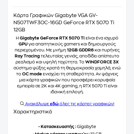
Κάρτα Γραφικών Gigabyte VGA GV-
N507TWF3OC-16GD GeForce RTX 5070 Ti
12GB
Η
Gigabyte GeForce RTX 5070 Ti
είναι ένα ισχυρό
GPU
για απαιτητικούς gamers και δημιουργούς
περιεχομένου. Με μνήμη
12GB GDDR6
και πυρήνες
Ray Tracing
τελευταίας γενιάς, αποδίδει απίστευτο
ρεαλισμό και υψηλή ταχύτητα. Το
WINDFORCE 3X
σύστημα ψύξης κρατά τη θερμοκρασία χαμηλά, ενώ
το
OC mode
ενισχύει τη σταθερότητα. Αν ψάχνεις
μια κάρτα γραφικών που προσφέρει κορυφαία
εμπειρία σε 2K και 4K gaming, η RTX 5070 Ti είναι
ιδανική επιλογή.
Ανακάλυψε
εδώ
όλες τις κάρτες γραφικών!
Χαρακτηριστικά
•
Κατασκευαστής :
Gigabyte