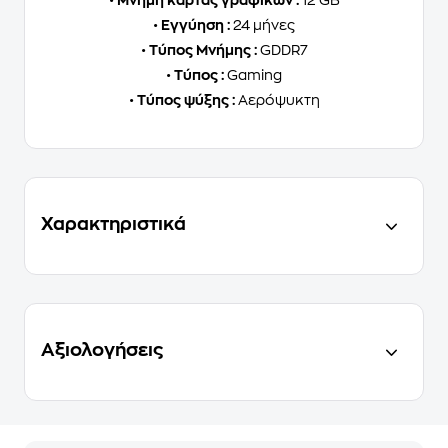
•
Μνήμη κάρτας γραφικών :
12 GB
•
Εγγύηση :
24 μήνες
•
Τύπος Μνήμης :
GDDR7
•
Τύπος :
Gaming
•
Τύπος ψύξης :
Αερόψυκτη
Χαρακτηριστικά
Αξιολογήσεις