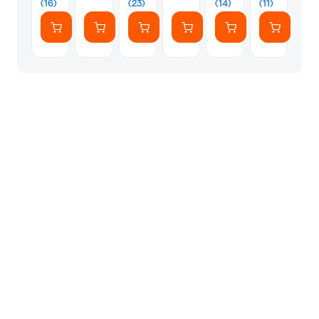
(16)
(23)
(14)
(11)
180Hz
Socket
5080
9070
0.03ms
AM4/AM5/1700
16
XT
με
GB
16
ARGB
GB
Φωτισμό
GDDR6