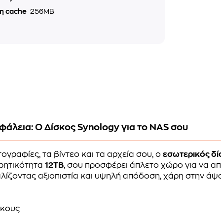
η cache
256MB
άλεια: Ο Δίσκος Synology για το NAS σου
ογραφίες, τα βίντεο και τα αρχεία σου, ο
εσωτερικός δί
ρητικότητα
12TB
, σου προσφέρει άπλετο χώρο για να α
φαλίζοντας αξιοπιστία και υψηλή απόδοση, χάρη στην 
σκους