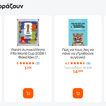
γοράζουν
Panini Αυτοκόλλητα
Πώς να τους λες να
Fifa World Cup 2026 1
πάνε να γ*μηθούνε
Φακελάκι (7
ευγενικά
Αυτοκόλλητα)
5
(3)
4.7
(6)
1
Τιμή εκδότη: 16.61€
,30€
14
,99€