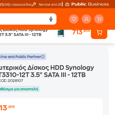
Εξέλιξη παραγγελίας
Service από 20'
ς Δίσκος HDD Synology
713
,90€
 3.5" SATA III - 12TB
 III - 12TB
ίται από Public Partner
τερικός Δίσκος HDD Synology
3310-12T 3.5" SATA III - 12TB
ΚΟΣ:
2028107
αθέσιμο για αποστολή
13
,90€