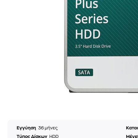
Εγγύηση
36 μήνες
Κατα
Τύπος Δίσκων
HDD
Μέγε