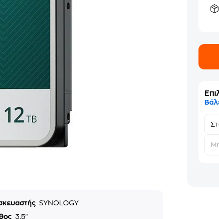
Επι
Βάλ
Σ
Μη
σκευαστής
SYNOLOGY
θος
3.5"