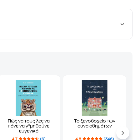
Πώς να τους λες να
Το ξενοδοχείο των
πάνε να γ*μηθούνε
συναισθημάτων
ευγενικά
4.7
(6)
4.8
(346)