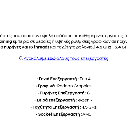
ήστες που απαιτούν υψηλή απόδοση σε καθημερινές εργασίες, 
aming
εμπειρία σε μεσαίες ή υψηλές ρυθμίσεις γραφικών σε παιχν
ε
8 πυρήνες
και
16 threads
και ταχύτητα ρολογιού
4.5 GHz - 5.4 G
Ανακάλυψε
εδώ
όλους τους επεξεργαστές
•
Γενιά Επεξεργαστή :
Zen 4
•
Γραφικά :
Radeon Graphics
•
Πυρήνες Επεξεργαστή :
8
•
Σειρά επεξεργαστή :
Ryzen 7
•
Ταχύτητα Επεξεργαστή :
4.5 GHz
•
Socket Επεξεργαστή :
AM5