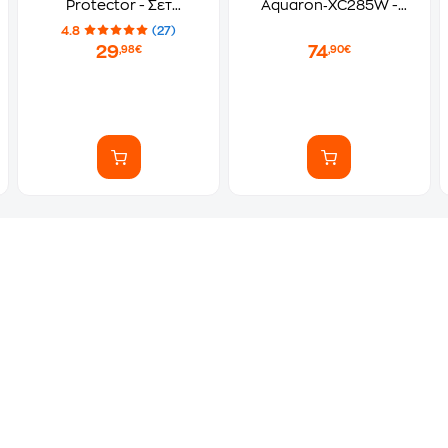
Protector - Σετ
Aquaron‑XC285W -
Προστασίας Nintendo
Λευκό
4.8
(27)
Switch 2
29
74
,98€
,90€