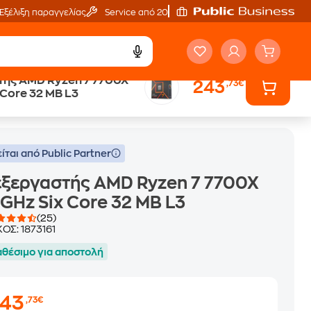
Εξέλιξη παραγγελίας
Service από 20'
τής AMD Ryzen 7 7700X
243
,73€
 Core 32 MB L3
 32 MB L3
ίται από Public Partner
ξεργαστής AMD Ryzen 7 7700X
 GHz Six Core 32 MB L3
(25)
ΚΟΣ:
1873161
αθέσιμο για αποστολή
243
,73€