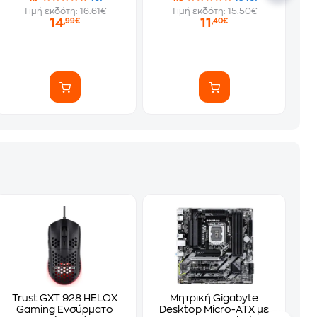
Τιμή εκδότη: 16.61€
Τιμή εκδότη: 15.50€
14
11
,99€
,40€
Trust GXT 928 HELOX
Μητρική Gigabyte
Gaming Ενσύρματο
Desktop Micro-ATX με