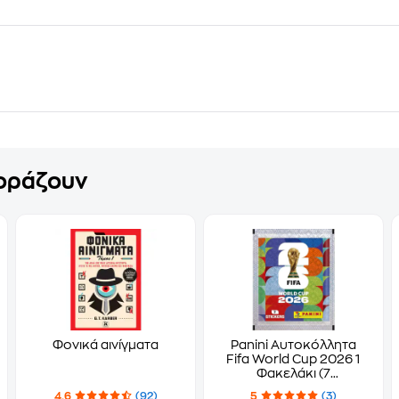
γοράζουν
Φονικά αινίγματα
Panini Αυτοκόλλητα
Fifa World Cup 2026 1
Φακελάκι (7
Αυτοκόλλητα)
4.6
(92)
5
(3)