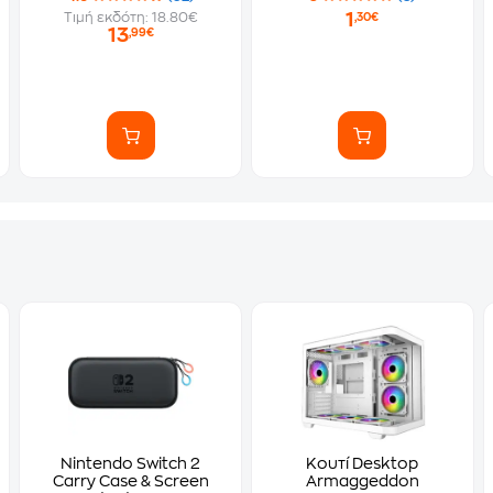
1
Τιμή εκδότη: 18.80€
,30€
13
,99€
Nintendo Switch 2
Κουτί Desktop
Carry Case & Screen
Armaggeddon