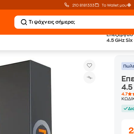
210 8181333
Το Wallet μου
Επεξεργασ
4.5 GHz Six
Επεξεργαστής AMD Ryzen 7 7700X 4.5 GHz Six Core
Επεξεργαστές
Πωλε
Επε
4.5
4.7
ΚΩΔΙ
Δι