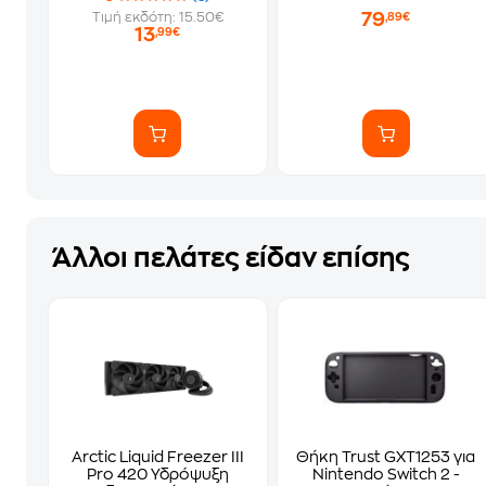
79
Τιμή εκδότη: 15.50€
,89€
13
,99€
Άλλοι πελάτες είδαν επίσης
Arctic Liquid Freezer III
Θήκη Trust GXT1253 για
Pro 420 Υδρόψυξη
Nintendo Switch 2 -