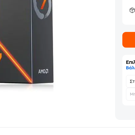
Επι
Βάλ
Σ
Μη