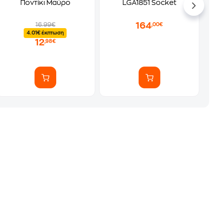
Ποντίκι Μαύρο
LGA1851 Socket
164
16.99€
,00€
4.01€ έκπτωση
12
,98€