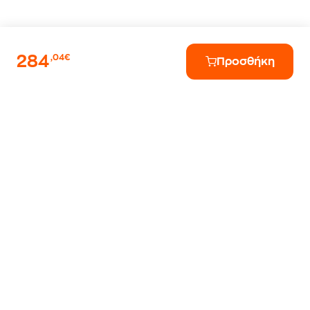
284
,04€
Προσθήκη