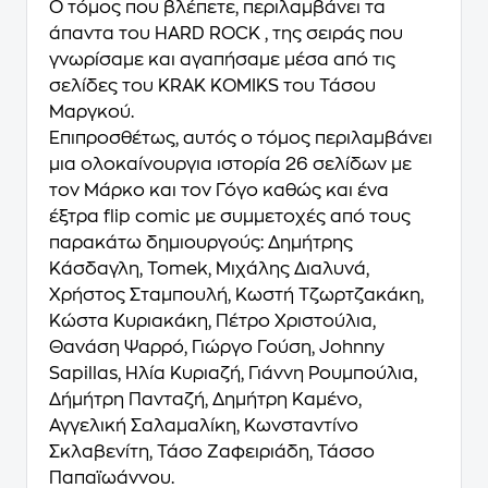
O τόμος που βλέπετε,
περιλαμβάνει τα
άπαντα του HARD ROCK
, της σειράς που
γνωρίσαμε και αγαπήσαμε μέσα από τις
σελίδες του KRAK KOMIKS του Τάσου
Μαργκού.
Επιπροσθέτως, αυτός ο τόμος περιλαμβάνει
μια
ολοκαίνουργια ιστορία 26 σελίδων
με
τον Μάρκο και τον Γόγο καθώς και ένα
έξτρα flip comic
με συμμετοχές από τους
παρακάτω δημιουργούς: Δημήτρης
Κάσδαγλη, Tomek, Μιχάλης Διαλυνά,
Χρήστος Σταμπουλή, Κωστή Τζωρτζακάκη,
Κώστα Κυριακάκη, Πέτρο Χριστούλια,
Θανάση Ψαρρό, Γιώργο Γούση, Johnny
Sapillas, Ηλία Κυριαζή, Γιάννη Ρουμπούλια,
Δήμήτρη Πανταζή, Δημήτρη Καμένο,
Αγγελική Σαλαμαλίκη, Κωνσταντίνο
Σκλαβενίτη, Τάσο Ζαφειριάδη, Τάσσο
Παπαϊωάννου.