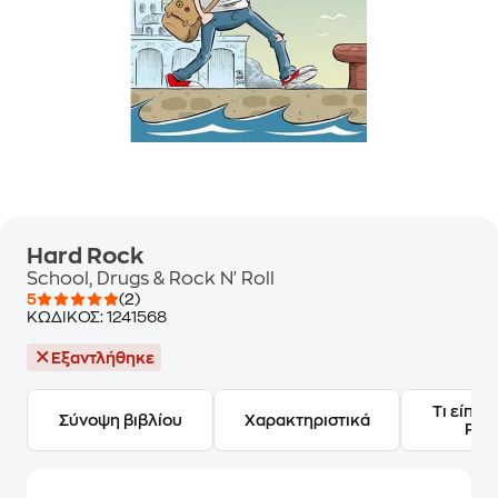
Hard Rock
School, Drugs & Rock N' Roll
5
(2)
ΚΩΔΙΚΟΣ:
1241568
Εξαντλήθηκε
Τι είπαν
Σύνοψη βιβλίου
Χαρακτηριστικά
Frie