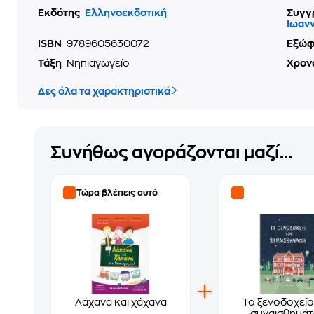
Εκδότης
Ελληνοεκδοτική
Συγγ
Ιωαν
ISBN
9789605630072
Εξώ
Τάξη
Νηπιαγωγείο
Χρον
Δες όλα τα χαρακτηριστικά
Συνήθως αγοράζονται μαζί...
Τώρα βλέπεις αυτό
Λάχανα και χάχανα
Το ξενοδοχείο
συναισθημά