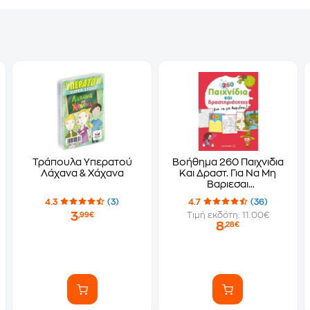
Τράπουλα Υπερατού
Βοήθημα 260 Παιχνιδια
Λάχανα & Χάχανα
Και Δραστ. Για Να Μη
Βαριεσαι
(Μεταίχμιο/Carboneill
4.3
(3)
4.7
(36)
Bénédicte)
3
Τιμή εκδότη: 11.00€
,99€
8
,28€