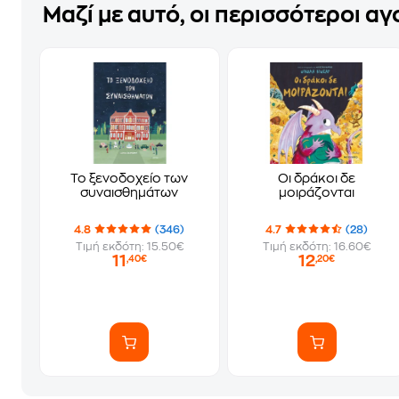
Μαζί με αυτό, οι περισσότεροι α
Το ξενοδοχείο των
Οι δράκοι δε
συναισθημάτων
μοιράζονται
4.8
(346)
4.7
(28)
Τιμή εκδότη: 15.50€
Τιμή εκδότη: 16.60€
11
12
,40€
,20€