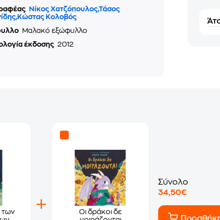
ραφέας
Νίκος Χατζόπουλος,Τάσος
νίδης,Κώστας Κολοβός
Άτο
φυλλο
Μαλακό εξώφυλλο
ολογία έκδοσης
2012
Σύνολο
34,50€
 των
Οι δράκοι δε
Προσθήκ
των
μοιράζονται