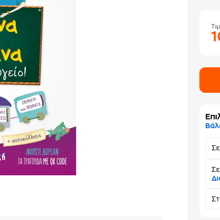
Τι
Επι
Βάλ
Σ
Σε
Δι
Σ