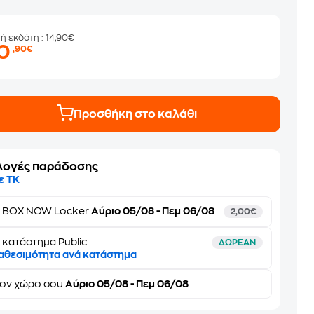
μή εκδότη
: 14,90€
10
,90€
Προσθήκη στο καλάθι
λογές παράδοσης
ε ΤΚ
ε
BOX NOW Locker
Αύριο 05/08 - Πεμ 06/08
2,00€
 κατάστημα Public
ΔΩΡΕΑΝ
αθεσιμότητα ανά κατάστημα
τον
χώρο σου
Αύριο 05/08 - Πεμ 06/08