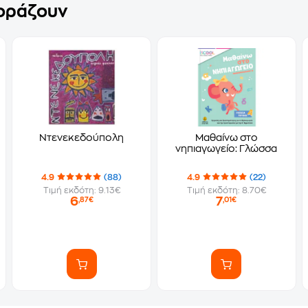
γοράζουν
Ντενεκεδούπολη
Μαθαίνω στο
νηπιαγωγείο: Γλώσσα
4.9
(88)
4.9
(22)
Τιμή εκδότη: 9.13€
Τιμή εκδότη: 8.70€
6
7
,87€
,01€