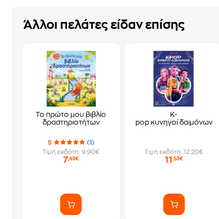
Άλλοι πελάτες είδαν επίσης
Το πρώτο μου βιβλίο
K-
δραστηριοτήτων
pop κυνηγοί δαιμόνων
5
(1)
Τιμή εκδότη: 9.90€
Τιμή εκδότη: 12.20€
7
11
,45€
,53€