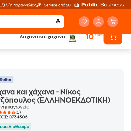
Εξέλιξη παραγγελίας
Service από 20'
10
,90€
Λάχανα και χάχανα
ά
Έλα στον κόσμο
των ηχητικών βιβλίων
Seller
ανα και χάχανα - Νίκος
τζόπουλος (ΕΛΛΗΝΟΕΚΔΟΤΙΚΗ)
ο νηπιαγωγείο
(6)
ΚΟΣ:
0734306
εσα Διαθέσιμο