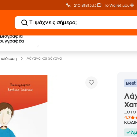
210 8181333
Το Wallet μου
Βιογραφία
20 € Public επιστροφή
Δωρεάν Μεταφορικ
συγγραφέα
με Snappi
με Public+ Delivery
Λάχανα και χάχανα
παίδευση
Best 
Λάχ
Χα
...στ
4.7
ΚΩΔΙ
Άμ