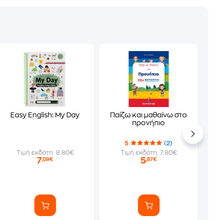
Easy English: My Day
Παίζω και μαθαίνω στο
προνήπιο
5
(2)
Τιμή εκδότη: 8.80€
Τιμή εκδότη: 7.80€
7
5
,09€
,87€