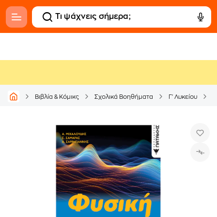
Βιβλία & Κόμικς
Σχολικά Βοηθήματα
Γ' Λυκείου