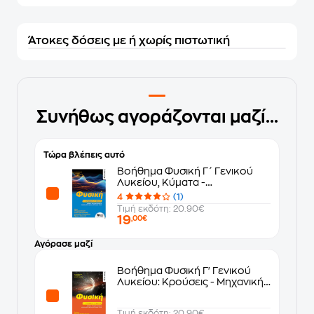
Άτοκες δόσεις με ή χωρίς πιστωτική
Συνήθως αγοράζονται μαζί...
Τώρα βλέπεις αυτό
Βοήθημα Φυσική Γ΄ Γενικού
Λυκείου, Κύματα -
Ηλεκτρομαγνητισμός - Στοιχεία
4
(1)
κβαντομηχανικής
Τιμή εκδότη: 20.90€
19
,00€
Αγόρασε μαζί
Βοήθημα Φυσική Γ' Γενικού
Λυκείου: Κρούσεις - Μηχανική
Στερεού Σώματος -
Ταλαντώσεις
Τιμή εκδότη: 20.90€