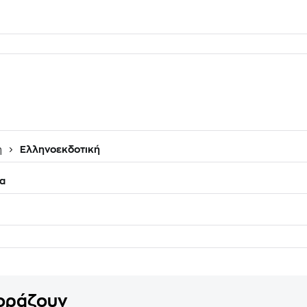
η
Ελληνοεκδοτική
α
γοράζουν