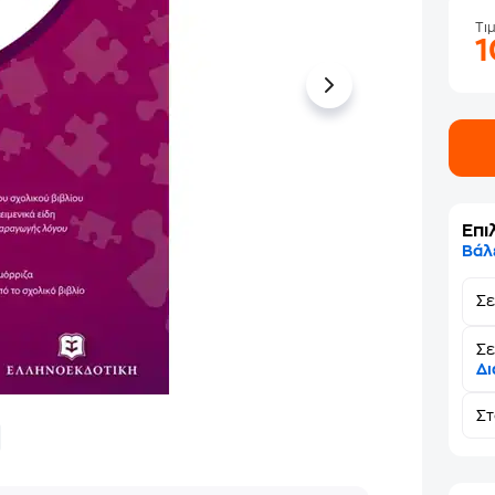
Τι
Επι
Βάλ
Σ
Σε
Δι
Σ