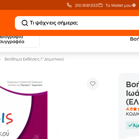
210 8181333
Το Wallet μου
Βιογραφία
Βοή
20 € Public επιστροφή
Δωρεάν Μεταφορικ
συγγραφέα
με Snappi
με Public+ Delivery
Βοήθημα Εκθέσεις Γ' Δημοτικού
Βοή
Ιω
(Ε
4.6
ΚΩΔΙ
Άμ