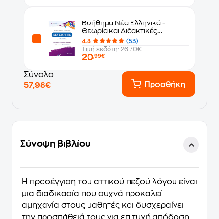
Βοήθημα Νέα Ελληνικά -
Θεωρία και Διδακτικές
Προτάσεις Γ' Λυκείου
4.8
(53)
Τιμή εκδότη: 26.70€
20
,99€
Σύνολο
Προσθήκη
57,98€
Σύνοψη βιβλίου
Η προσέγγιση του αττικού πεζού λόγου είναι
μια διαδικασία που συχνά προκαλεί
αμηχανία στους μαθητές και δυσχεραίνει
την προσπάθειά τους για επιτυχή απόδοση