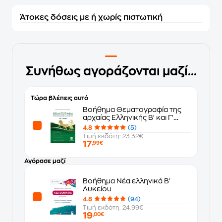
Άτοκες δόσεις με ή χωρίς πιστωτική
Συνήθως αγοράζονται μαζί...
Τώρα βλέπεις αυτό
Βοήθημα Θεματογραφία της
αρχαίας Ελληνικής Β' και Γ'
Λυκείου
4.8
(5)
Τιμή εκδότη: 23.32€
17
,99€
Αγόρασε μαζί
Βοήθημα Νέα ελληνικά Β'
Λυκείου
4.8
(94)
Τιμή εκδότη: 24.99€
19
,00€