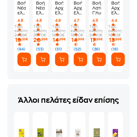
Βοήθημα
Βοήθημα
Βοήθημα
Βοήθημα
Βοήθημα
Βοήθημα
Νέα
Νέα
Αρχαία
Αρχαία
Λατινικά
Αρχαία
ελληνικά
Ελληνικά
Ελληνικά
Ελληνικά
Γ'Λυκείου
Ελληνικά
Β'
-
Γ'
Γ'
Ι Γ'
4.8
4.8
4.8
4.7
4.5
4.4
Λυκείου
Θεωρία
Λυκείου
Λυκείου
Λυκείου
Τιμή
Τιμή
Τιμή
Τιμή
Τιμή
Τιμή
και
-
Φάκελος
-
εκδότη:
εκδότη:
εκδότη:
εκδότη:
εκδότη:
εκδότη:
Διδακτικές
Φάκελος
Υλικού
Φάκελος
24.99€
26.70€
18.80€
18.80€
24.40€
18.80€
Προτάσεις
Υλικού
Υλικού
19
20
14
14
17
13
,00€
,99€
,99€
,99€
,99€
,99€
Γ'
Λυκείου
(94)
(53)
(51)
(52)
(36)
(18)
Άλλοι πελάτες είδαν επίσης