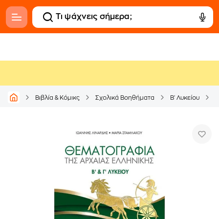
Β
Βιβλία & Κόμικς
Σχολικά Βοηθήματα
Β' Λυκείου