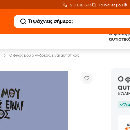
210 8181333
Το Wallet μου
O φίλος 
20 € Public επιστροφή
Δωρεάν Μεταφορικ
αυτιστικ
με Snappi
με Public+ Delivery
O φίλος μου ο Ανδρέας, είναι αυτιστικός
O φ
αυτ
ΚΩΔΙ
Άμ
Τι