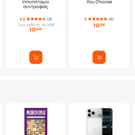
Ιπποπόταμοι
You Choose
συντροφιάς
4.5
(2)
5
(6)
10
Τιμή εκδότη: 14.00€
,31€
10
,54€