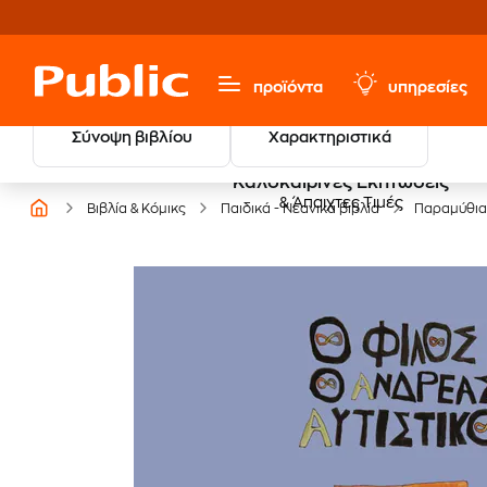
προϊόντα
υπηρεσίες
Σύνοψη βιβλίου
Χαρακτηριστικά
Καλοκαιρινές Εκπτώσεις
& Άπαιχτες Τιμές
Βιβλία & Κόμικς
Παιδικά - Νεανικά βιβλία
Παραμύθια