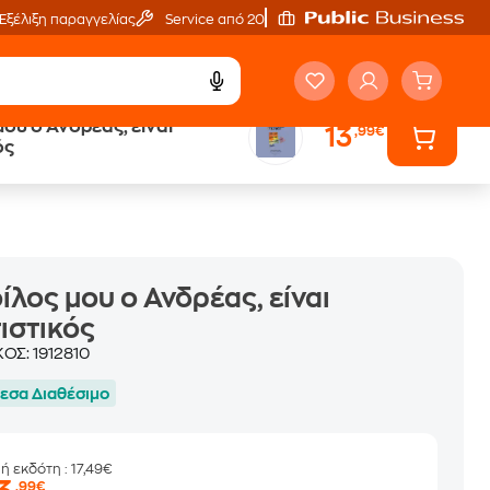
Εξέλιξη παραγγελίας
Service από 20'
μου ο Ανδρέας, είναι
13
,99€
ά
Έλα στον κόσμο
ός
των ηχητικών βιβλίων
ίλος μου ο Ανδρέας, είναι
ιστικός
ΚΟΣ:
1912810
εσα Διαθέσιμο
μή εκδότη
: 17,49€
,99€