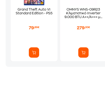
Grand Theft Auto VI
OMNYS WNS-09R23
Standard Edition - PS5
Κλιματιστικό Inverter
9.000 BTU A++/A+++ με
WiFi
79
279
,89€
,00€