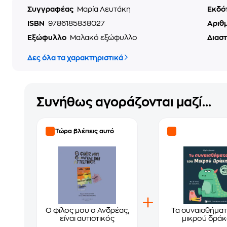
Συγγραφέας
Μαρία Λευτάκη
Εκδό
ISBN
9786185838027
Αριθ
Εξώφυλλο
Μαλακό εξώφυλλο
Διασ
Δες όλα τα χαρακτηριστικά
Συνήθως αγοράζονται μαζί...
Τώρα βλέπεις αυτό
O φίλος μου ο Ανδρέας,
Τα συναισθήματ
είναι αυτιστικός
μικρού δρά