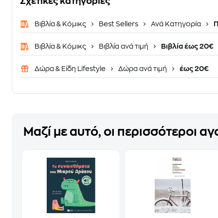
Σχετικές κατηγορίες
Βιβλία & Κόμικς
Best Sellers
Ανά Κατηγορία
Π
Βιβλία & Κόμικς
Βιβλία ανά τιμή
Βιβλία έως 20€
Δώρα & Είδη Lifestyle
Δώρα ανά τιμή
έως 20€
Μαζί με αυτό, οι περισσότεροι α