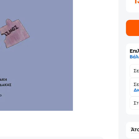
1
Επι
Βάλ
Σ
Σε
Δι
Σ
Άτο