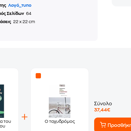
της
Λογό_τυπο
μός Σελίδων
64
τάσεις
22 x 22 cm
Σύνολο
37,44€
α του
Ο ταχυδρόμος
Προσθήκ
κου