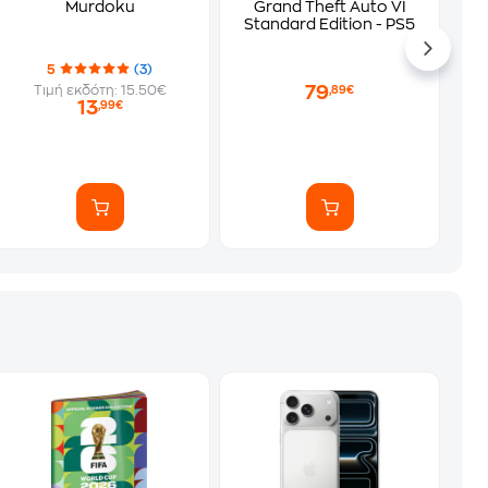
Murdoku
Grand Theft Auto VI
Standard Edition - PS5
5
(3)
79
Τιμή εκδότη: 15.50€
,89€
13
,99€