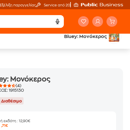
Εξέλιξη παραγγελίας
Service από 20'
Bluey: Μονόκερος
ά
Έλα στον κόσμο
των ηχητικών βιβλίων
ey: Μονόκερος
(4)
ΚΟΣ:
1915130
 Διαθέσιμο
μή εκδότη
: 12,90€
9
,71€