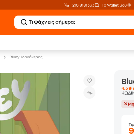
210 8181333
Το Wallet μου
20 € Public επιστροφή
Δωρεάν Μεταφορικ
με Snappi
με Public+ Delivery
Bluey: Μονόκερος
Blu
4.3
ΚΩΔΙ
Μη
Τι