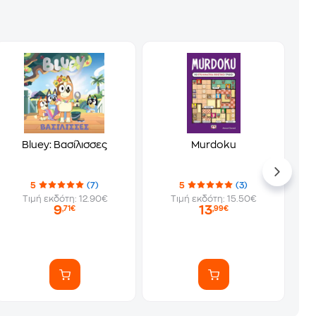
Bluey: Βασίλισσες
Murdoku
5
(7)
5
(3)
Τιμή εκδότη: 12.90€
Τιμή εκδότη: 15.50€
9
13
,71€
,99€