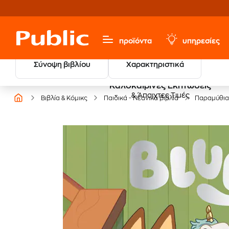
προϊόντα
υπηρεσίες
Σύνοψη βιβλίου
Χαρακτηριστικά
Καλοκαιρινές Εκπτώσεις
& Άπαιχτες Τιμές
Βιβλία & Κόμικς
Παιδικά - Νεανικά βιβλία
Παραμύθια