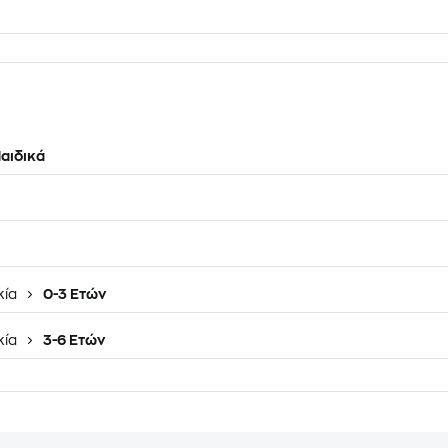
αιδικά
κία
0-3 Ετών
κία
3-6 Ετών