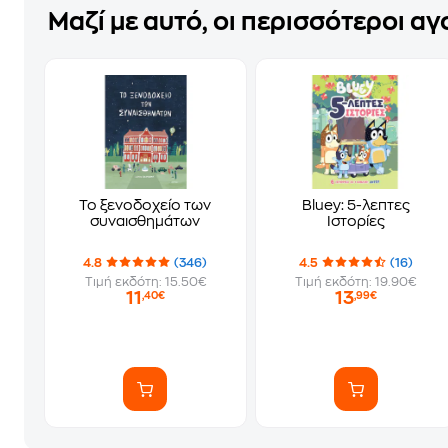
Μαζί με αυτό, οι περισσότεροι α
Το ξενοδοχείο των
Bluey: 5-λεπτες
συναισθημάτων
Ιστορίες
4.8
(346)
4.5
(16)
Τιμή εκδότη: 15.50€
Τιμή εκδότη: 19.90€
11
13
,40€
,99€