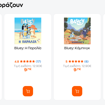
γοράζουν
Bluey: Η Παραλία
Bluey: Κάμπινγκ
4.8
(17)
5
(6)
Τιμή εκδότη: 12.90€
Τιμή εκδότη: 12.90€
9
9
,71€
,71€