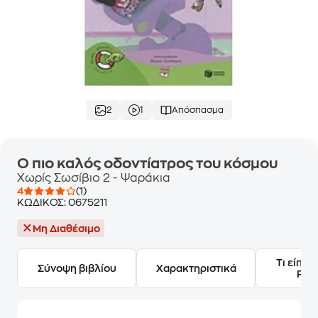
2
1
Απόσπασμα
Ο πιο καλός οδοντίατρος του κόσμου
Χωρίς Σωσίβιο 2 - Ψαράκια
4
(1)
ΚΩΔΙΚΟΣ:
0675211
Μη Διαθέσιμο
Τι είπαν
Σύνοψη βιβλίου
Χαρακτηριστικά
Frie