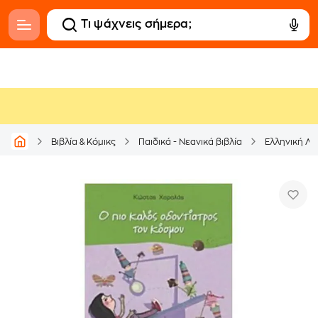
Βιβλία & Κόμικς
Παιδικά - Νεανικά βιβλία
Ελληνική Λο