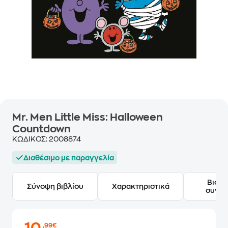
Mr. Men Little Miss: Halloween
Countdown
ΚΩΔΙΚΟΣ:
2008874
Διαθέσιμο με παραγγελία
Βιογ
Σύνοψη βιβλίου
Χαρακτηριστικά
συγγ
,99€