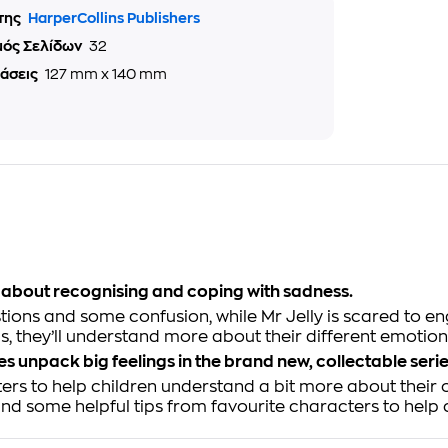
της
HarperCollins Publishers
μός Σελίδων
32
τάσεις
127 mm x 140 mm
y about recognising and coping with sadness.
tions and some confusion, while Mr Jelly is scared to en
ds, they’ll understand more about their different emotion
ones unpack big feelings in the brand new, collectable seri
cters to help children understand a bit more about the
 some helpful tips from favourite characters to help ch