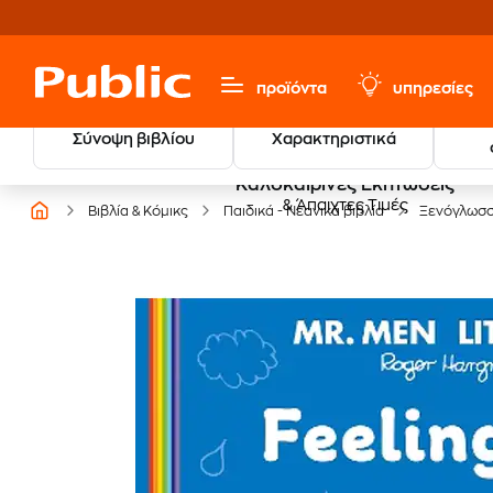
προϊόντα
υπηρεσίες
Σύνοψη βιβλίου
Χαρακτηριστικά
Καλοκαιρινές Εκπτώσεις
& Άπαιχτες Τιμές
Βιβλία & Κόμικς
Παιδικά - Νεανικά βιβλία
Ξενόγλωσ