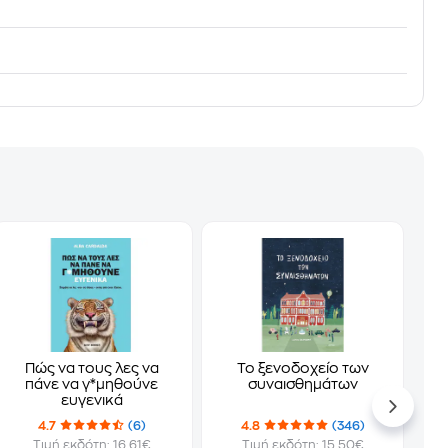
Πώς να τους λες να
Το ξενοδοχείο των
πάνε να γ*μηθούνε
συναισθημάτων
ευγενικά
4.7
(6)
4.8
(346)
Τιμή εκδότη: 16.61€
Τιμή εκδότη: 15.50€