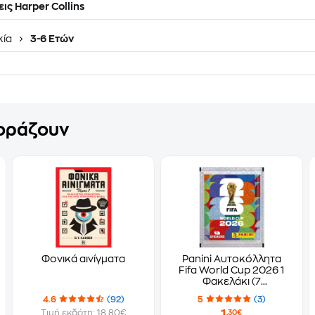
ις Harper Collins
κία
3-6 Ετών
γοράζουν
Φονικά αινίγματα
Panini Αυτοκόλλητα
Fifa World Cup 2026 1
Φακελάκι (7
Αυτοκόλλητα)
4.6
(92)
5
(3)
1
Τιμή εκδότη: 18.80€
,30€