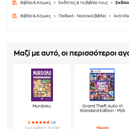
Βιβλία & Κόμικς
Εκδότες & τα βιβλία τους
Εκδόσε
Βιβλία & Κόμικς
Παιδικά - Νεανικά βιβλία
Ανά Ηλι
Μαζί με αυτό, οι περισσότεροι α
Murdoku
Grand Theft Auto VI
Standard Edition - PS5
5
(3)
79
Τιμή εκδότη: 15.50€
,89€