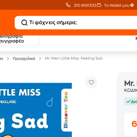
210 8181333
Το Wallet μου
Βιογραφία
20 € Public επιστροφή
Δωρεάν Μεταφορικ
συγγραφέα
με Snappi
με Public+ Delivery
Mr. Men Little Miss: Feeling Sad
σα
Προσχολικά
Mr.
ΚΩΔΙ
Δι