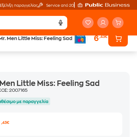
Εξέλιξη παραγγελίας
Service από 20'
6
,43€
Mr. Men Little Miss: Feeling Sad
ά
Έλα στον κόσμο
των ηχητικών βιβλίων
 Men Little Miss: Feeling Sad
ΚΟΣ:
2007165
αθέσιμο με παραγγελία
6
,43€