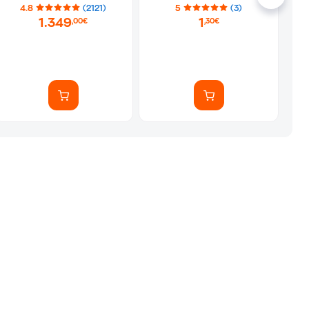
Αυτοκόλλητα)
4.8
(2121)
5
(3)
1.349
1
,00€
,30€