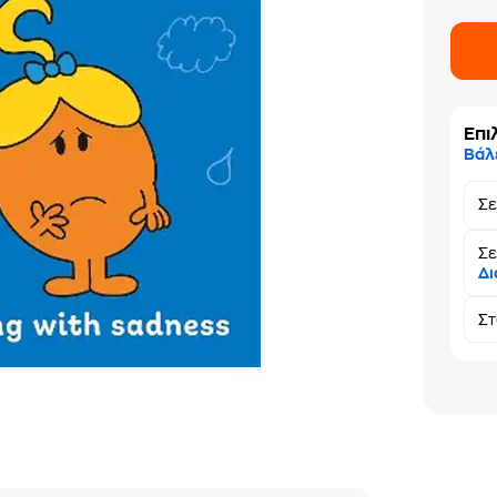
Επι
Βάλ
Σ
Σε
Δι
Σ