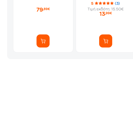
5
(3)
79
Τιμή εκδότη: 15.50€
,89€
13
,99€