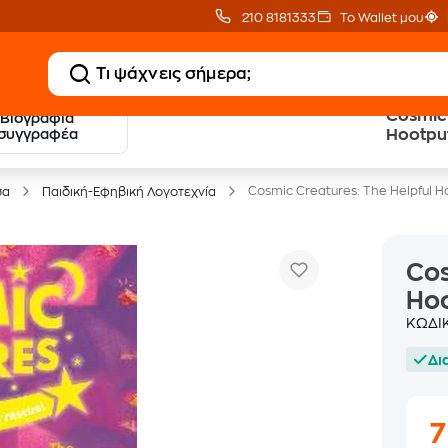
210 8181333
Το Wallet μου
Cosmic 
Βιογραφία
20 € Public επιστροφή
Δωρεάν Μεταφορικ
συγγραφέα
Hootpu
με Snappi
με Public+ Delivery
Cosmic Creatures: The Helpful H
σα
Παιδική-Εφηβική Λογοτεχνία
Cos
Hoo
ΚΩΔΙ
Δι