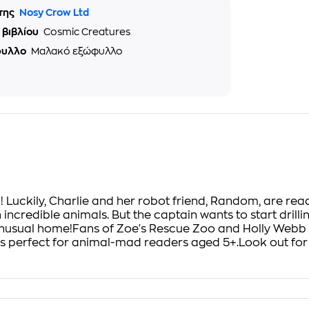
της
Nosy Crow Ltd
 βιβλίου
Cosmic Creatures
φυλλο
Μαλακό εξώφυλλο
! Luckily, Charlie and her robot friend, Random, are re
ncredible animals. But the captain wants to start drillin
 unusual home!Fans of Zoe's Rescue Zoo and Holly Webb wi
is perfect for animal-mad readers aged 5+.Look out fo