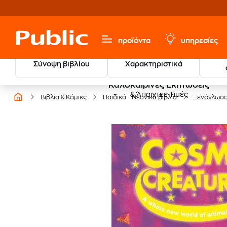
προϊόντα
υπηρεσίες
Σύνοψη βιβλίου
Χαρακτηριστικά
Καλοκαιρινές Εκπτώσεις
& Άπαιχτες Τιμές
Βιβλία & Κόμικς
Παιδικά - Νεανικά βιβλία
Ξενόγλωσ