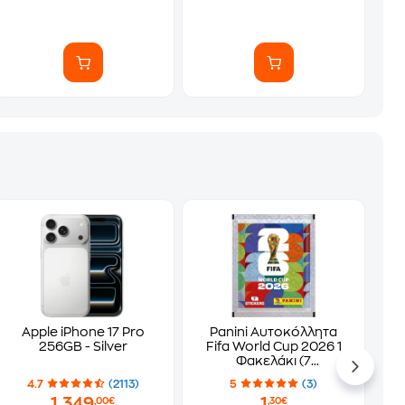
Apple iPhone 17 Pro
Panini Αυτοκόλλητα
256GB - Silver
Fifa World Cup 2026 1
Φακελάκι (7
Αυτοκόλλητα)
4.7
(2113)
5
(3)
1.349
1
,00€
,30€