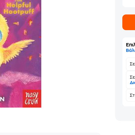
Επι
Βάλ
Σ
Σε
Δι
Σ