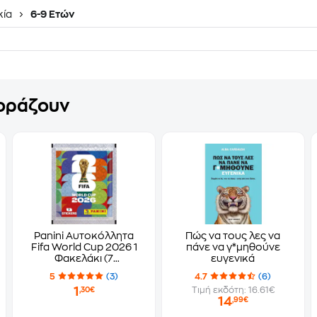
κία
6-9 Ετών
γοράζουν
Panini Αυτοκόλλητα
Πώς να τους λες να
Fifa World Cup 2026 1
πάνε να γ*μηθούνε
Φακελάκι (7
ευγενικά
Αυτοκόλλητα)
5
(3)
4.7
(6)
1
Τιμή εκδότη: 16.61€
,30€
14
,99€