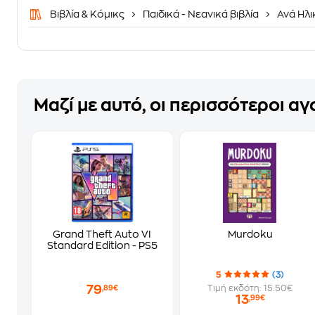
Βιβλία & Κόμικς
Παιδικά - Νεανικά βιβλία
Ανά Ηλι
Μαζί με αυτό, οι περισσότεροι α
Grand Theft Auto VI
Murdoku
Standard Edition - PS5
5
(3)
79
Τιμή εκδότη: 15.50€
,89€
13
,99€