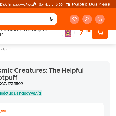
Εξέλιξη παραγγελίας
Service από 20'
Creatures: The Helpful
7
,99€
ά
Έλα στον κόσμο
ff
των ηχητικών βιβλίων
ootpuff
mic Creatures: The Helpful
tpuff
ΚΟΣ:
1733502
αθέσιμο με παραγγελία
7
,99€