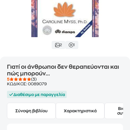
2
1
Γιατί οι άνθρωποι δεν θεραπεύονται και
πώς μπορούν...
5
(3)
ΚΩΔΙΚΟΣ:
0089079
Διαθέσιμο με παραγγελία
Βιογ
Σύνοψη βιβλίου
Χαρακτηριστικά
συγγ