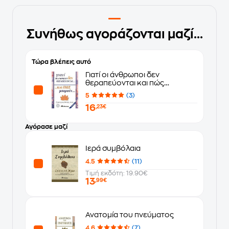
Συνήθως αγοράζονται μαζί...
Τώρα βλέπεις αυτό
Γιατί οι άνθρωποι δεν
θεραπεύονται και πώς
μπορούν...
5
(3)
16
,23€
Αγόρασε μαζί
Ιερά συμβόλαια
4.5
(11)
Τιμή εκδότη: 19.90€
13
,99€
Ανατομία του πνεύματος
4.6
(7)