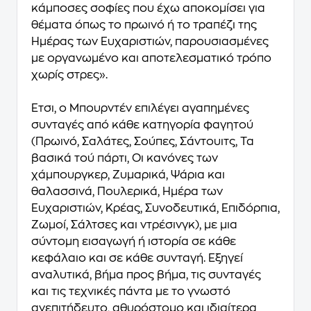
κάμποσες σοφίες που έχω αποκομίσει για
θέματα όπως το πρωινό ή το τραπέζι της
Ημέρας των Ευχαριστιών, παρουσιασμένες
με οργανωμένο και αποτελεσματικό τρόπο
χωρίς στρες».
Έτσι, ο Μπουρντέν επιλέγει αγαπημένες
συνταγές από κάθε κατηγορία φαγητού
(Πρωινό, Σαλάτες, Σούπες, Σάντουιτς, Τα
βασικά τού πάρτι, Οι κανόνες των
χάμπουργκερ, Ζυμαρικά, Ψάρια και
θαλασσινά, Πουλερικά, Ημέρα των
Ευχαριστιών, Κρέας, Συνοδευτικά, Επιδόρπια,
Ζωμοί, Σάλτσες και ντρέσινγκ),
με μια
σύντομη εισαγωγή ή ιστορία σε κάθε
κεφάλαιο και σε κάθε συνταγή
. Εξηγεί
αναλυτικά, βήμα προς βήμα, τις συνταγές
και τις τεχνικές πάντα με το γνωστό
ανεπιτήδευτο, αθυρόστομο και ιδιαίτερα