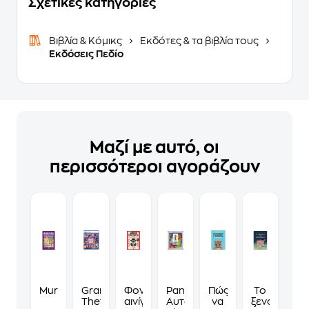
Σχετικές κατηγορίες
Βιβλία & Κόμικς
Εκδότες & τα βιβλία τους
Εκδόσεις Πεδίο
Μαζί με αυτό, οι
περισσότεροι αγοράζουν
Murdoku
Grand
Φονικά
Panini
Πώς
Το
Theft
αινίγματα
Αυτοκόλλητα
να
ξενοδοχείο