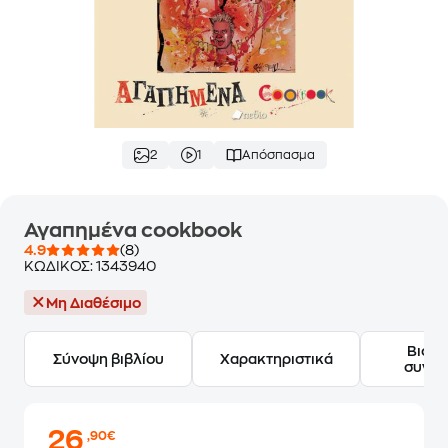
2
1
Απόσπασμα
Αγαπημένα cookbook
4.9
(8)
ΚΩΔΙΚΟΣ:
1343940
Μη Διαθέσιμο
Βιογ
Σύνοψη βιβλίου
Χαρακτηριστικά
συγγ
26
,90€