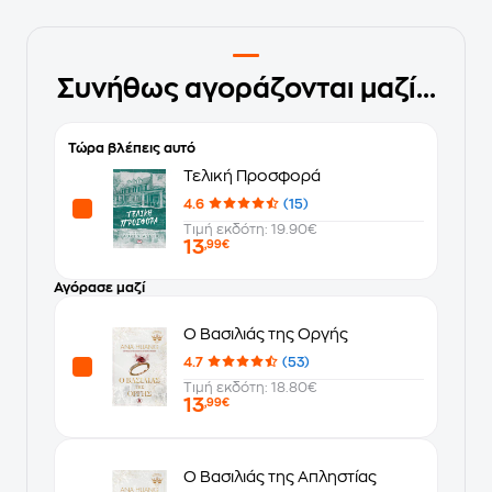
Συνήθως αγοράζονται μαζί...
Τώρα βλέπεις αυτό
Τελική Προσφορά
4.6
(15)
Τιμή εκδότη: 19.90€
13
,99€
Αγόρασε μαζί
Ο Βασιλιάς της Οργής
4.7
(53)
Τιμή εκδότη: 18.80€
13
,99€
O Βασιλιάς της Απληστίας