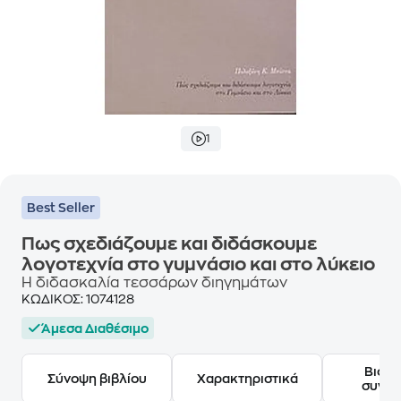
1
Best Seller
Πως σχεδιάζουμε και διδάσκουμε
λογοτεχνία στο γυμνάσιο και στο λύκειο
Η διδασκαλία τεσσάρων διηγημάτων
ΚΩΔΙΚΟΣ:
1074128
Άμεσα Διαθέσιμο
Βιογ
Σύνοψη βιβλίου
Χαρακτηριστικά
συγγ