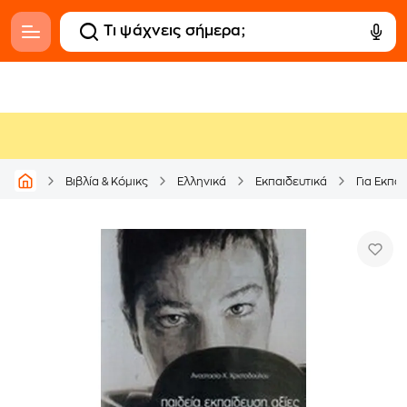
Βιβλία & Κόμικς
Ελληνικά
Εκπαιδευτικά
Για Εκπα