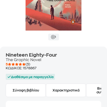
1
Nineteen Eighty-Four
The Graphic Novel
5
(3)
ΚΩΔΙΚΟΣ:
1578867
Διαθέσιμο με παραγγελία
Βιογ
Σύνοψη βιβλίου
Χαρακτηριστικά
συγγ