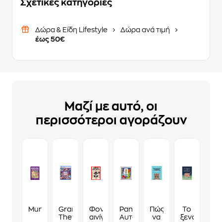
Σχετικές κατηγορίες
Δώρα & Είδη Lifestyle
Δώρα ανά τιμή
έως 50€
Μαζί με αυτό, οι
περισσότεροι αγοράζουν
Murdoku
Grand
Φονικά
Panini
Πώς
Το
Theft
αινίγματα
Αυτοκόλλητα
να
ξενοδοχείο