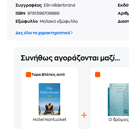
Συγγραφέας
Elin Hilderbrand
Εκδό
ISBN
9781399709989
Αριθ
Εξώφυλλο
Μαλακό εξώφυλλο
Διασ
Δες όλα τα χαρακτηριστικά
Συνήθως αγοράζονται μαζί...
Τώρα βλέπεις αυτό
Hotel Nantucket
Ο δρόμος