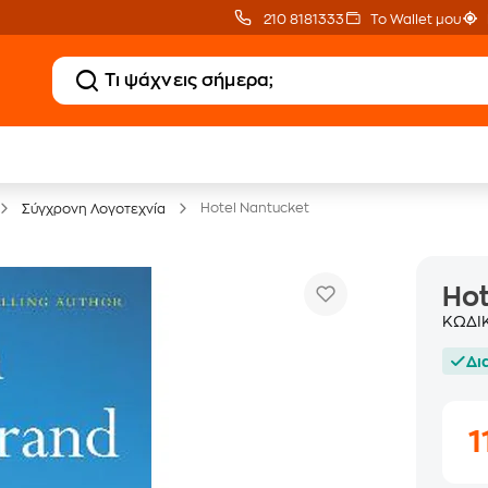
210 8181333
Το Wallet μου
20 € Public επιστροφή
Δωρεάν Μεταφορικ
με Snappi
με Public+ Delivery
Hotel Nantucket
Σύγχρονη Λογοτεχνία
Hot
ΚΩΔΙ
Δι
1