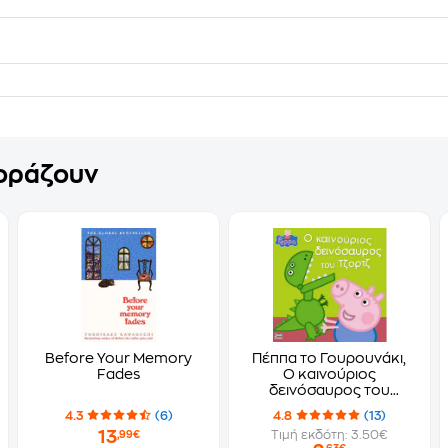
γοράζουν
Before Your Memory
Πέππα το Γουρουνάκι,
Fades
Ο καινούριος
δεινόσαυρος του
Τζορτζ!
4.3
(6)
4.8
(13)
13
Τιμή εκδότη: 3.50€
,99€