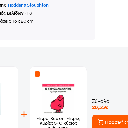
της
Hodder & Stoughton
μός Σελίδων
416
τάσεις
13 x 20 cm
Σύνολο
26,35€
Μικροί Κύριοι - Μικρές
Προσθήκ
Κυρίες 5- Ο κύριος
Λαίμαργος