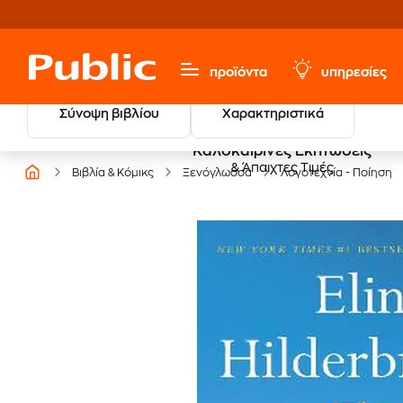
προϊόντα
υπηρεσίες
Σύνοψη βιβλίου
Χαρακτηριστικά
Καλοκαιρινές Εκπτώσεις
& Άπαιχτες Τιμές
Βιβλία & Κόμικς
Ξενόγλωσσα
Λογοτεχνία - Ποίηση