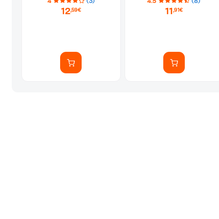
4
(3)
4.5
(8)
12
11
,59€
,91€