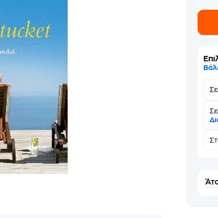
Επι
Βάλ
Σ
Σε
Δι
Σ
Άτο