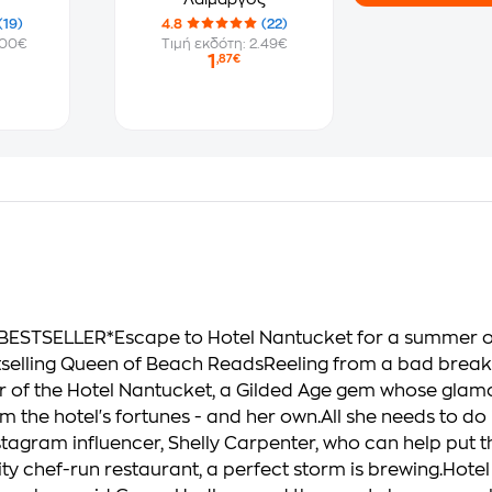
(19)
4.8
(22)
.00€
Τιμή εκδότη: 2.49€
1
,87€
STSELLER*Escape to Hotel Nantucket for a summer of su
selling Queen of Beach ReadsReeling from a bad break-u
of the Hotel Nantucket, a Gilded Age gem whose glamour
m the hotel's fortunes - and her own.All she needs to do 
nstagram influencer, Shelly Carpenter, who can help put
ty chef-run restaurant, a perfect storm is brewing.Hote