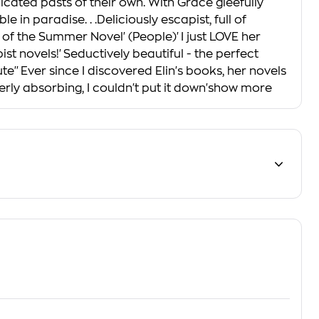
cated pasts of their own. With Grace gleefully
 in paradise. . .Deliciously escapist, full of
 of the Summer Novel' (People)'I just LOVE her
t novels!'Seductively beautiful - the perfect
te''Ever since I discovered Elin's books, her novels
rly absorbing, I couldn't put it down'show more