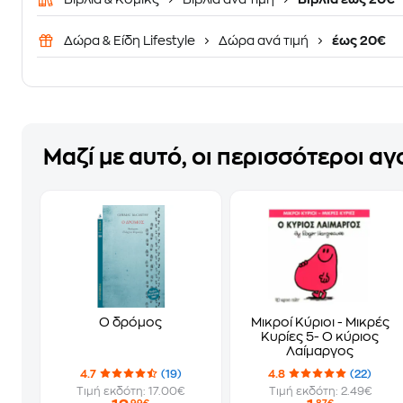
Δώρα & Είδη Lifestyle
Δώρα ανά τιμή
έως 20€
Μαζί με αυτό, οι περισσότεροι α
Ο δρόμος
Μικροί Κύριοι - Μικρές
Κυρίες 5- Ο κύριος
Λαίμαργος
4.7
(19)
4.8
(22)
Τιμή εκδότη: 17.00€
Τιμή εκδότη: 2.49€