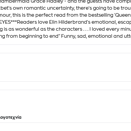
 chambermaid Grace Hadley - and the guests have compli
bet's own romantic uncertainty, there's going to be trouble
ur, this is the perfect read from the bestselling 'Queen
ES***Readers love Elin Hilderbrand's emotional, escapis
is as wonderful as the characters . . . I loved every minu
 from beginning to end''Funny, sad, emotional and utte
ογοτεχνία