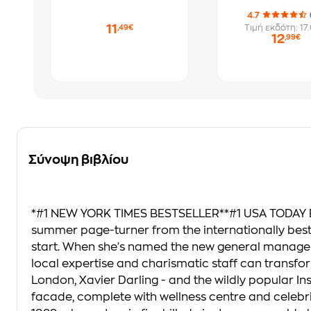
4.7
11
Τιμή εκδότη: 17
,49€
12
,99€
Σύνοψη βιβλίου
*#1 NEW YORK TIMES BESTSELLER**#1 USA TODAY BE
summer page-turner from the internationally best
start. When she's named the new general manager 
local expertise and charismatic staff can transfor
London, Xavier Darling - and the wildly popular I
facade, complete with wellness centre and celebri