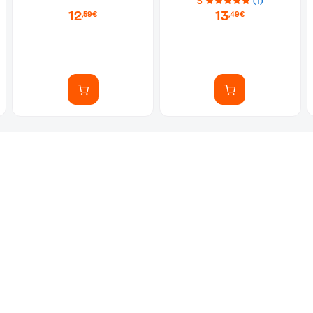
5
(1)
12
13
,59€
,49€