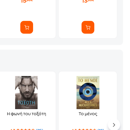
15
13
,98€
,99€
Η φωνή του τοξότη
Το μένος