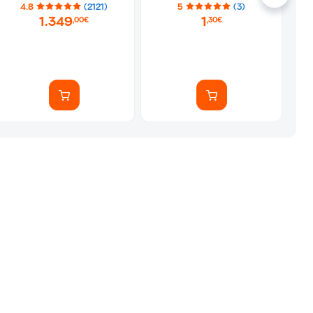
Αυτοκόλλητα)
4.8
(2121)
5
(3)
1.349
1
,00€
,30€