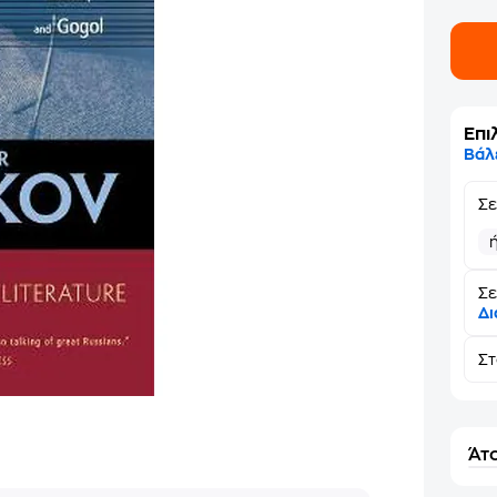
Επι
Βάλ
Σ
Σε
Δι
Σ
Άτο