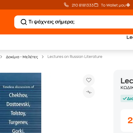
210 8181333
Το Wallet μου
Le
20 € Public επιστροφή
Δωρεάν Μεταφορικ
με Snappi
με Public+ Delivery
Lectures on Russian Literature
Δοκίμια - Μελέτες
Lec
ΚΩΔΙ
Δι