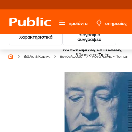
προϊόντα
υπηρεσίες
Βιογραφία
Χαρακτηριστικά
συγγραφέα
Καλοκαιρινές Εκπτώσεις
& Άπαιχτες Τιμές
Βιβλία & Κόμικς
Ξενόγλωσσα
Λογοτεχνία - Ποίηση