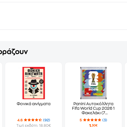
γοράζουν
Φονικά αινίγματα
Panini Αυτοκόλλητα
Fifa World Cup 2026 1
Φακελάκι (7
Αυτοκόλλητα)
4.6
(92)
5
(3)
1
Τιμή εκδότη: 18.80€
,30€