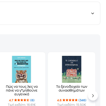
Πώς να τους λες να
Το ξενοδοχείο των
πάνε να γ*μηθούνε
συναισθημάτων
ευγενικά
4.7
(6)
4.8
(346)
Τιμή εκδότη: 16.61€
Τιμή εκδότη: 15.50€