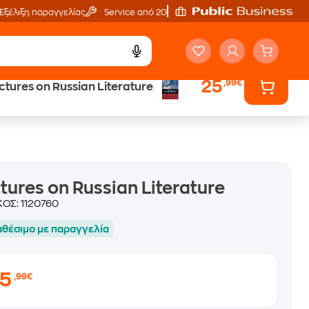
Εξέλιξη παραγγελίας
Service από 20'
25
,99€
ctures on Russian Literature
ά
Έλα στον κόσμο
των ηχητικών βιβλίων
tures on Russian Literature
ΚΟΣ:
1120760
αθέσιμο με παραγγελία
25
,99€