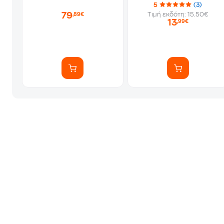
5
(3)
79
Τιμή εκδότη: 15.50€
,89€
13
,99€