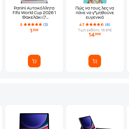
Panini Αυτοκόλλητα
Πώς να τους λες να
Fifa World Cup 2026 1
πάνε να γ*μηθούνε
Φακελάκι (7
ευγενικά
Αυτοκόλλητα)
5
(3)
4.7
(6)
1
Τιμή εκδότη: 16.61€
,30€
14
,99€