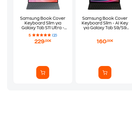
Samsung Book Cover
Samsung Book Cover
Keyboard Slim για
Keyboard Slim - AI Key
Galaxy Tab S11 Ultra -
για Galaxy Tab S9/S9
Black
FE/S10 FE/S10 Lite -
5
(2)
Black
229
160
,00€
,00€