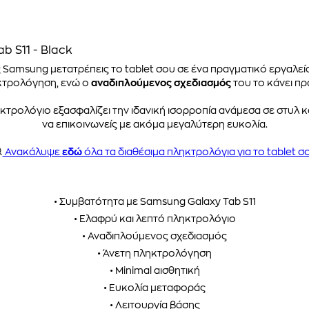
b S11 - Black
 Samsung μετατρέπεις το tablet σου σε ένα πραγματικό εργαλε
κτρολόγηση, ενώ ο
αναδιπλούμενος σχεδιασμός
του το κάνει πρα
κτρολόγιο εξασφαλίζει την ιδανική ισορροπία ανάμεσα σε στυλ κα
να επικοινωνείς με ακόμα μεγαλύτερη ευκολία.
Ανακάλυψε
εδώ
όλα τα διαθέσιμα πληκτρολόγια για το tablet σ
• Συμβατότητα με Samsung Galaxy Tab S11
• Ελαφρύ και λεπτό πληκτρολόγιο
• Αναδιπλούμενος σχεδιασμός
• Άνετη πληκτρολόγηση
• Minimal αισθητική
• Ευκολία μεταφοράς
• Λειτουργία βάσης