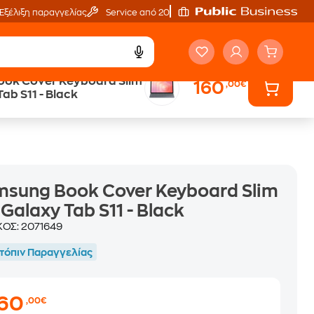
Εξέλιξη παραγγελίας
Service από 20'
ok Cover Keyboard Slim
160
,00€
Trade & Save
Tab S11 - Black
επιστροφή κινητού
sung Book Cover Keyboard Slim
 Galaxy Tab S11 - Black
ΚΟΣ:
2071649
τόπιν Παραγγελίας
160
,00€