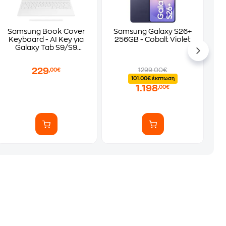
Samsung Book Cover
Samsung Galaxy S26+
Keyboard - AI Key για
256GB - Cobalt Violet
Galaxy Tab S9/S9
FE/S10 FE/S10 Lite -
White
229
1299.00€
,00€
101.00€ έκπτωση
1.198
,00€