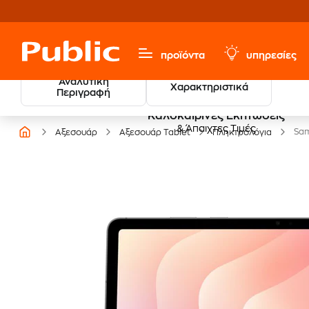
προϊόντα
υπηρεσίες
Αναλυτική
Χαρακτηριστικά
Περιγραφή
Καλοκαιρινές Εκπτώσεις
& Άπαιχτες Τιμές
Sam
Αξεσουάρ
Αξεσουάρ Tablet
Πληκτρολόγια