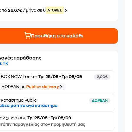
από
26,67€
/ μήνα σε 6
ATOKEΣ
Προσθήκη στο καλάθι
λογές παράδοσης
ε ΤΚ
ε
BOX NOW Locker
Τρι 25/08 - Τρι 08/09
2,00€
ή ΔΩΡΕΑΝ με
Public+ delivery
 κατάστημα Public
ΔΩΡΕΑΝ
αθεσιμότητα ανά κατάστημα
τον
χώρο σου
Τρι 25/08 - Τρι 08/09
τόπιν παραγγελίας στον προμηθευτή μας