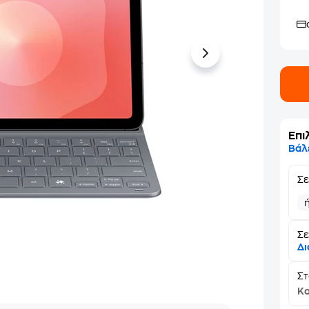
Επι
Βάλ
Σ
Σε
Δι
Σ
Κα