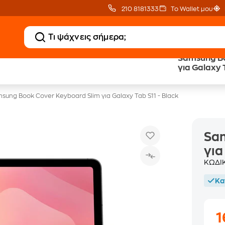
210 8181333
Το Wallet μου
Samsung Bo
Δώρο ΑΙ courses
Δωρεάν BoxNow
για Galaxy 
αξίας 150€
για 1 χρόνο!
sung Book Cover Keyboard Slim για Galaxy Tab S11 - Black
Sam
για
ΚΩΔΙ
Κα