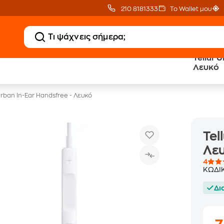
210 8181333
Το Wallet μου
Tellur 
Δώρο ΑΙ courses
Δωρεάν BoxNow
Λευκό
αξίας 150€
για 1 χρόνο!
Urban In-Ear Handsfree - Λευκό
Tel
Λε
4
ΚΩΔΙ
Δι