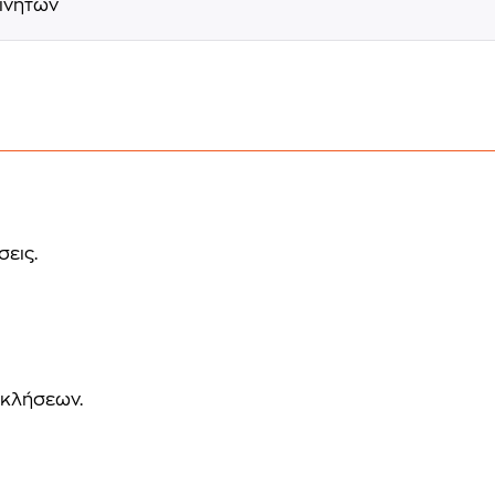
ινητών
εις.
 κλήσεων.