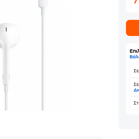
Επι
Βάλ
Σ
Σε
Δι
Σ