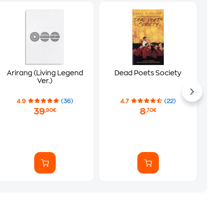
Arirang (Living Legend
Dead Poets Society
Ver.)
4.9
(36)
4.7
(22)
39
8
,90€
,70€