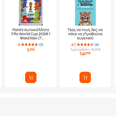
Panini Αυτοκόλλητα
Πώς να τους λες να
Fifa World Cup 2026 1
πάνε να γ*μηθούνε
Φακελάκι (7
ευγενικά
Αυτοκόλλητα)
5
(3)
4.7
(6)
1
Τιμή εκδότη: 16.61€
,30€
14
,99€