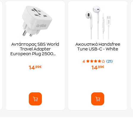
Αντάπτορας SBS World
Ακουστικά Handsfree
Travel Adapter
Tune USB-C - White
European Plug 2500W -
White
4
(21)
14
14
,99€
,99€