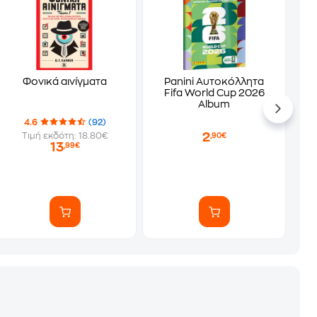
Φονικά αινίγματα
Panini Αυτοκόλλητα
Fifa World Cup 2026
Album
4.6
(92)
2
Τιμή εκδότη: 18.80€
,90€
13
,99€