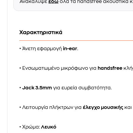
Ανακάλυψε
εδώ
όλα τα handsfree ακουστικά κ
Χαρακτηριστικά
• Άνετη εφαρμογή
in-ear
.
• Ενσωματωμένο μικρόφωνο για
handsfree
κλήσ
•
Jack 3.5mm
για ευρεία συμβατότητα.
• Λειτουργία πλήκτρων για
έλεγχο μουσικής
και
• Χρώμα:
Λευκό