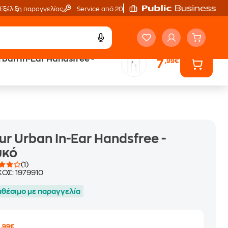
Εξέλιξη παραγγελίας
Service από 20'
Urban In-Ear Handsfree -
7
,99€
Trade & Save
επιστροφή κινητού
lur Urban In-Ear Handsfree -
υκό
(1)
ΚΟΣ:
1979910
αθέσιμο με παραγγελία
,99€