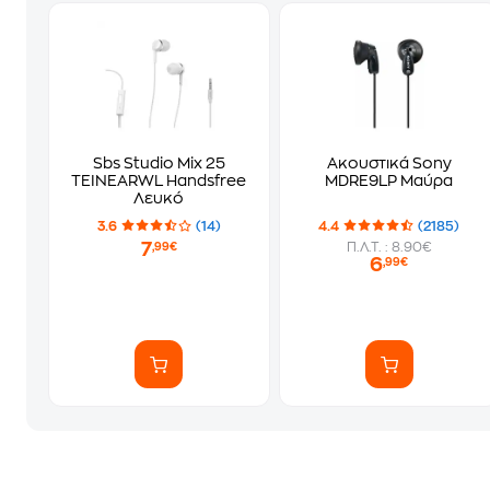
Sbs Studio Mix 25
Ακουστικά Sony
TEINEARWL Handsfree
MDRE9LP Μαύρα
Λευκό
3.6
(14)
4.4
(2185)
7
Π.Λ.Τ. : 8.90€
,99€
6
,99€