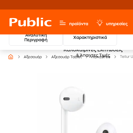
προϊόντα
υπηρεσίες
Αναλυτική
Χαρακτηριστικά
Περιγραφή
Καλοκαιρινές Εκπτώσεις
& Άπαιχτες Τιμές
Tellur 
Αξεσουάρ
Αξεσουάρ Tablet
Handsfree