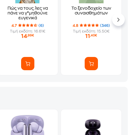
Πώς να τους λες να
Το ξενοδοχείο των
πάνε να γ*μηθούνε
συναισθημάτων
ευγενικά
4.7
(6)
4.8
(346)
Τιμή εκδότη: 16.61€
Τιμή εκδότη: 15.50€
14
11
,99€
,40€