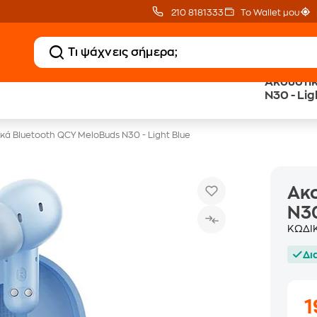
210 8181333
Το Wallet μου
Ακουστικ
Δώρο ΑΙ courses
Δωρεάν BoxNow
N30 - Lig
αξίας 150€
για 1 χρόνο!
κά Bluetooth QCY MeloBuds N30 - Light Blue
Ακο
N30
ΚΩΔΙ
Δι