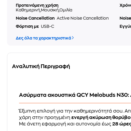
Προτεινόμενη χρήση
Χρόν
Καθημερινή,Μουσική,Ομιλία
Noise Cancellation
Active Noise Cancellation
Nois
Φόρτιση με
USB-C
Εγγύ
Δες όλα τα χαρακτηριστικά
Αναλυτική Περιγραφή
Ασύρματα ακουστικά QCY Melobuds N30: 
Έξυπνη επιλογή για την καθημερινότητά σου. Α
χάρη στην προηγμένη
ενεργή ακύρωση θορύβο
Με άνετη εφαρμογή και αυτονομία έως
28 ώρε