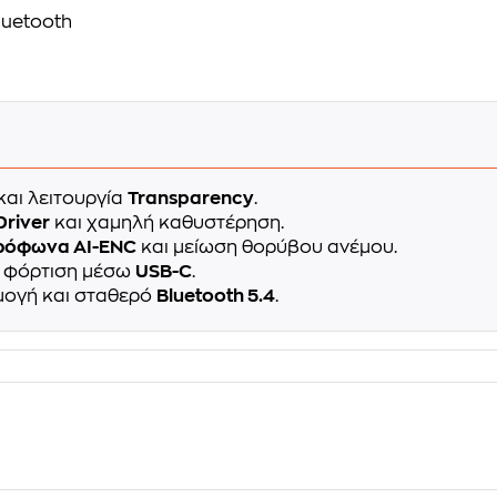
luetooth
και λειτουργία
Transparency
.
river
και χαμηλή καθυστέρηση.
κρόφωνα AI-ENC
και μείωση θορύβου ανέμου.
η φόρτιση μέσω
USB-C
.
μογή και σταθερό
Bluetooth 5.4
.