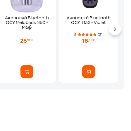
Ακουστικά Bluetooth
Ακουστικά Bluetooth
QCY Melobuds N50 -
QCY T13X - Violet
Μωβ
5
(3)
25
16
,90€
,99€