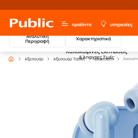
προϊόντα
υπηρεσίες
Αναλυτική
Χαρακτηριστικά
Περιγραφή
Καλοκαιρινές Εκπτώσεις
& Άπαιχτες Τιμές
Ακουστι
Αξεσουάρ
Αξεσουάρ Tablet
Bluetooth