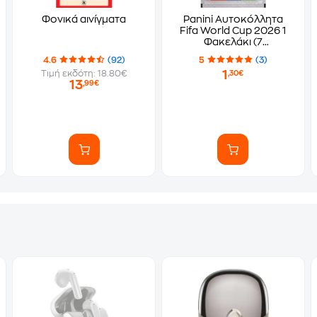
Φονικά αινίγματα
Panini Αυτοκόλλητα
Fifa World Cup 2026 1
Φακελάκι (7
Αυτοκόλλητα)
4.6
(92)
5
(3)
1
Τιμή εκδότη: 18.80€
,30€
13
,99€