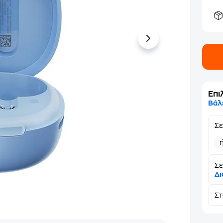
Επι
Βάλ
Σ
Σε
Δι
Σ