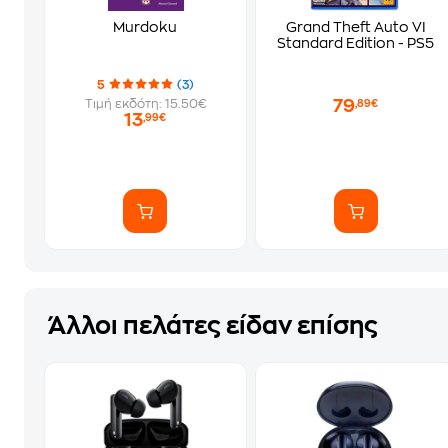
Murdoku
Grand Theft Auto VI
Standard Edition - PS5
5
(3)
79
Τιμή εκδότη: 15.50€
,89€
13
,99€
Άλλοι πελάτες είδαν επίσης