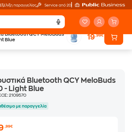
Εξέλιξη παραγγελίας
Service από 20'
ά Bluetooth QCY MeloBuds
19
,99€
Trade & Save
ht Blue
επιστροφή κινητού
υστικά Bluetooth QCY MeloBuds
 - Light Blue
ΚΟΣ:
2109570
αθέσιμο με παραγγελία
19
,99€