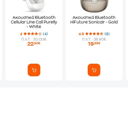
Ακουστικά Bluetooth
Ακουστικά Bluetooth
Cellular Line Call Purelly
HiFuture Sonicair - Gold
- White
4
(4)
4.6
(8)
Π.Λ.Τ. : 30.00€
Π.Λ.Τ. : 26.90€
22
19
,90€
,99€