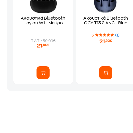
Ακουστικά Bluetooth
Ακουστικά Bluetooth
Haylou W1 - Μαύρο
QCY T13 2 ANC - Blue
5
(1)
21
Π.Λ.Τ. : 39.99€
,90€
21
,90€